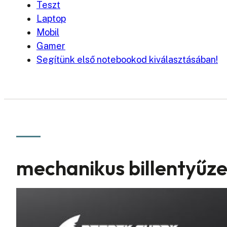
Teszt
Laptop
Mobil
Gamer
Segítünk első notebookod kiválasztásában!
mechanikus billentyűze