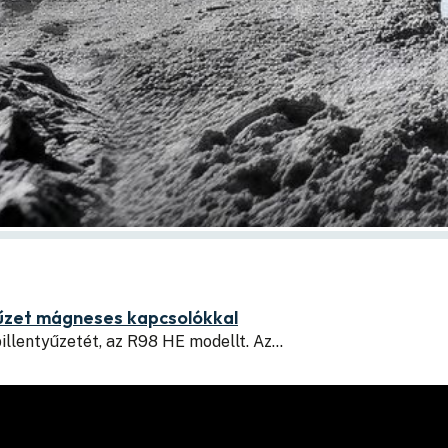
yűzet mágneses kapcsolókkal
illentyűzetét, az R98 HE modellt. Az…