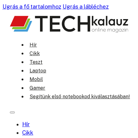
Ugrás a fő tartalomhoz
Ugrás a lábléchez
Hír
Cikk
Teszt
Laptop
Mobil
Gamer
Segítünk első notebookod kiválasztásában!
Hír
Cikk