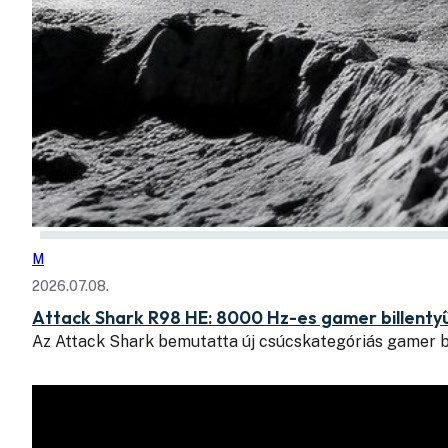
M
2026.07.08.
Attack Shark R98 HE: 8000 Hz-es gamer billent
Az Attack Shark bemutatta új csúcskategóriás gamer b