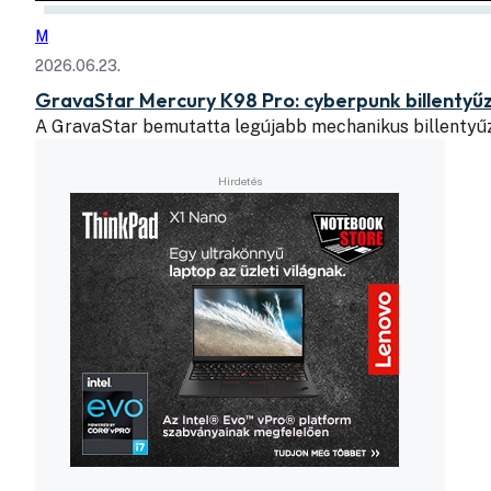
M
2026.06.23.
GravaStar Mercury K98 Pro: cyberpunk billentyű
A GravaStar bemutatta legújabb mechanikus billentyű