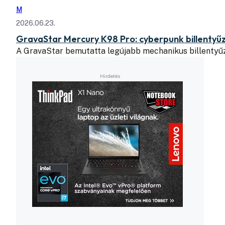
M
2026.06.23.
GravaStar Mercury K98 Pro: cyberpunk billentyű
A GravaStar bemutatta legújabb mechanikus billentyű