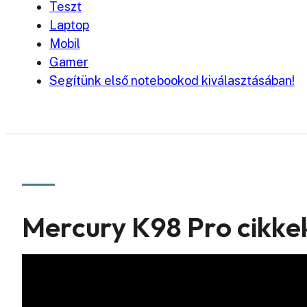
Teszt
Laptop
Mobil
Gamer
Segítünk első notebookod kiválasztásában!
Mercury K98 Pro cikke