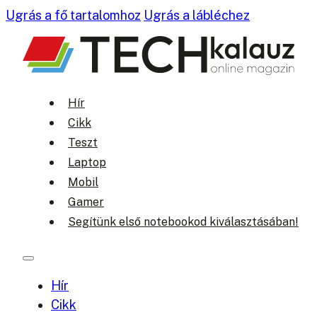
Ugrás a fő tartalomhoz
Ugrás a lábléchez
Hír
Cikk
Teszt
Laptop
Mobil
Gamer
Segítünk első notebookod kiválasztásában!
Hír
Cikk