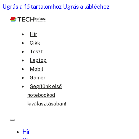
Ugrás a fő tartalomhoz
Ugrás a lábléchez
Hír
Cikk
Teszt
Laptop
Mobil
Gamer
Segítünk első
notebookod
kiválasztásában!
Hír