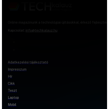
Online magazinunk a technológiai újításokkal, érkező fejlesztés
Kapcsolat:
info@techkalauz.hu
Adatkezelési tájékoztató
Impresszum
Hír
Cikk
Teszt
Laptop
Mobil