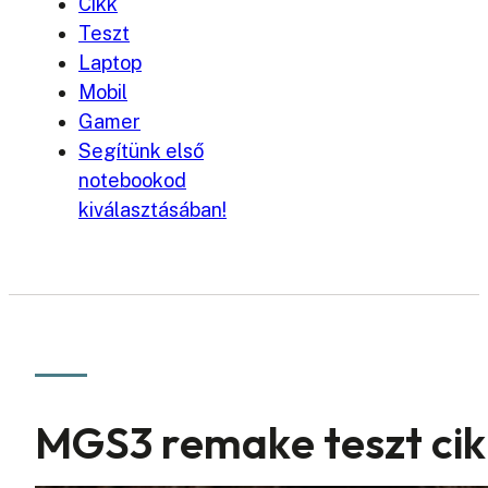
Cikk
Teszt
Laptop
Mobil
Gamer
Segítünk első
notebookod
kiválasztásában!
MGS3 remake teszt ci