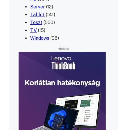
Server
(12)
Tablet
(141)
Teszt
(500)
TV
(15)
Windows
(96)