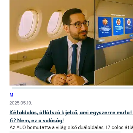
M
2025.05.19.
Kétoldalas, átlátszó kijelző, ami egyszerre mutat 
fi? Nem, ez a valóság!
Az AUO bemutatta a világ első duáloldalas, 17 colos át