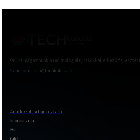
Online magazinunk a technológiai újításokkal, érkező fejlesztés
Kapcsolat:
info@techkalauz.hu
Adatkezelési tájékoztató
Impresszum
Hír
Cikk