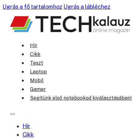
Ugrás a fő tartalomhoz
Ugrás a lábléchez
Hír
Cikk
Teszt
Laptop
Mobil
Gamer
Segítünk első notebookod kiválasztásában!
Hír
Cikk