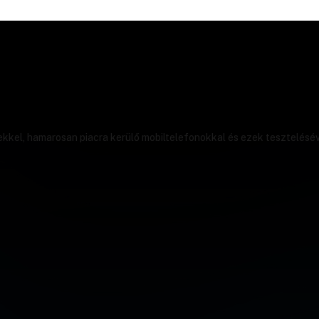
ekkel, hamarosan piacra kerülő mobiltelefonokkal és ezek tesztelésév