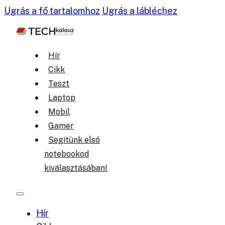
Ugrás a fő tartalomhoz
Ugrás a lábléchez
Hír
Cikk
Teszt
Laptop
Mobil
Gamer
Segítünk első
notebookod
kiválasztásában!
Hír