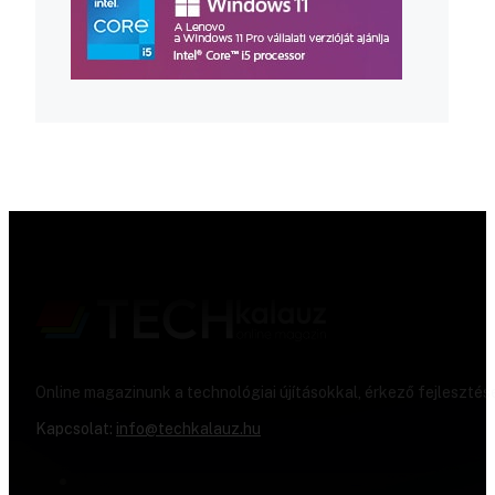
Online magazinunk a technológiai újításokkal, érkező fejlesztés
Kapcsolat:
info@techkalauz.hu