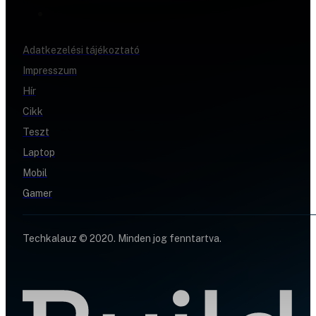
Adatkezelési tájékoztató
Impresszum
Hír
Cikk
Teszt
Laptop
Mobil
Gamer
Techkalauz © 2020. Minden jog fenntartva.