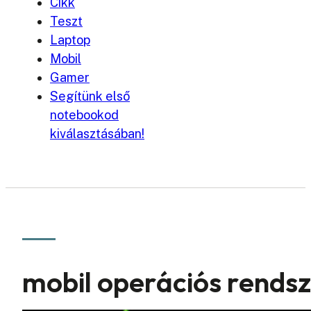
Cikk
Teszt
Laptop
Mobil
Gamer
Segítünk első
notebookod
kiválasztásában!
mobil operációs rendsz