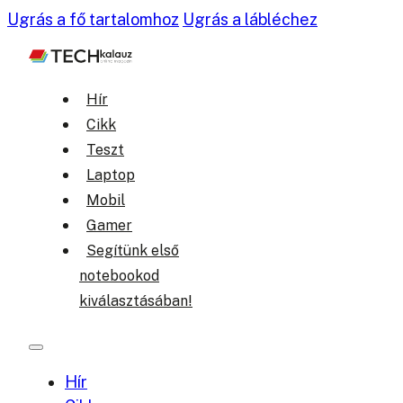
Ugrás a fő tartalomhoz
Ugrás a lábléchez
Hír
Cikk
Teszt
Laptop
Mobil
Gamer
Segítünk első
notebookod
kiválasztásában!
Hír