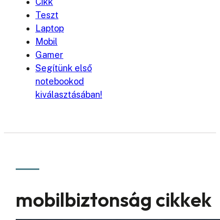
Cikk
Teszt
Laptop
Mobil
Gamer
Segítünk első
notebookod
kiválasztásában!
mobilbiztonság cikkek