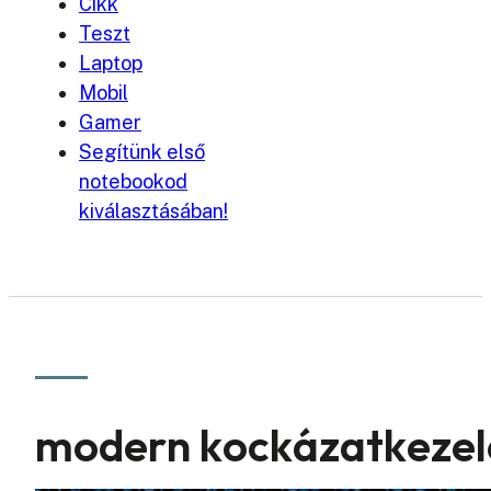
Cikk
Teszt
Laptop
Mobil
Gamer
Segítünk első
notebookod
kiválasztásában!
modern kockázatkezelé