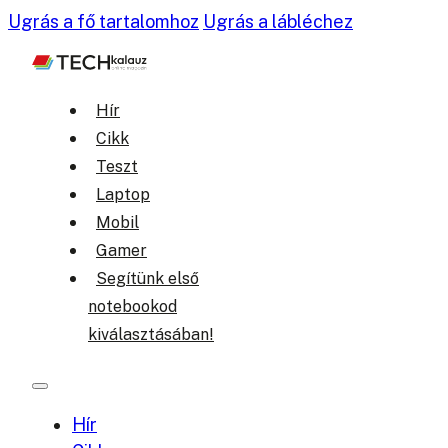
Ugrás a fő tartalomhoz
Ugrás a lábléchez
Hír
Cikk
Teszt
Laptop
Mobil
Gamer
Segítünk első
notebookod
kiválasztásában!
Hír