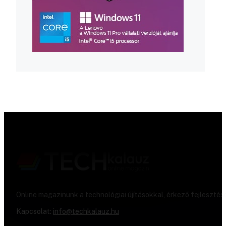
Online magazinunk a technológiai újításokkal, érkező fejlesztés
Kapcsolat:
info@techkalauz.hu