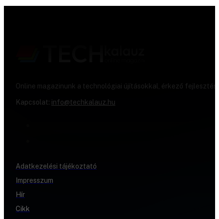
Online magazinunk a technológiai újításokkal, érkező fejlesztés
Kapcsolat:
info@techkalauz.hu
Adatkezelési tájékoztató
Impresszum
Hír
Cikk