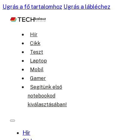
Ugrás a fő tartalomhoz
Ugrás a lábléchez
Hír
Cikk
Teszt
Laptop
Mobil
Gamer
Segítünk első
notebookod
kiválasztásában!
Hír