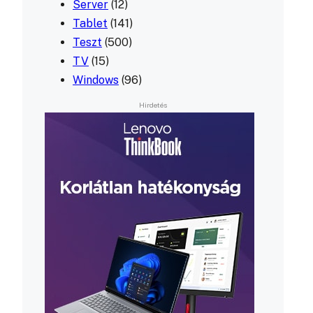
Server
(12)
Tablet
(141)
Teszt
(500)
TV
(15)
Windows
(96)