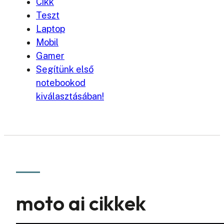
Cikk
Teszt
Laptop
Mobil
Gamer
Segítünk első
notebookod
kiválasztásában!
moto ai cikkek