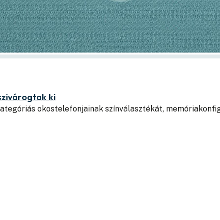
szivárogtak ki
kategóriás okostelefonjainak színválasztékát, memóriakonfi