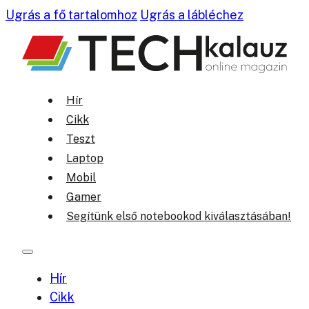
Ugrás a fő tartalomhoz
Ugrás a lábléchez
Hír
Cikk
Teszt
Laptop
Mobil
Gamer
Segítünk első notebookod kiválasztásában!
Hír
Cikk