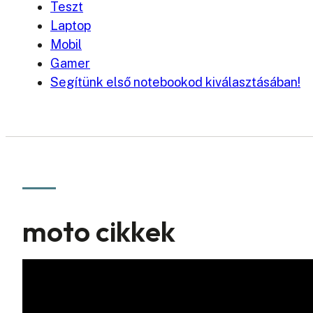
Teszt
Laptop
Mobil
Gamer
Segítünk első notebookod kiválasztásában!
moto cikkek