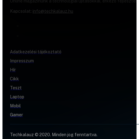
Online magazinunk a technológiai újításokkal, érkező fejlesztés
Kapcsolat:
info@techkalauz.hu
Adatkezelési tájékoztató
Impresszum
Hír
Cikk
Teszt
Laptop
Mobil
Gamer
Techkalauz © 2020. Minden jog fenntartva.