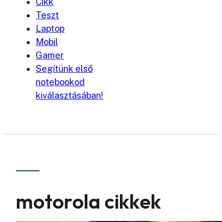
Cikk
Teszt
Laptop
Mobil
Gamer
Segítünk első
notebookod
kiválasztásában!
motorola cikkek