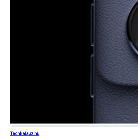
Techkalauz.hu