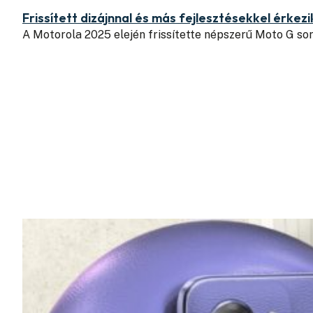
Frissített dizájnnal és más fejlesztésekkel érke
A Motorola 2025 elején frissítette népszerű Moto G so