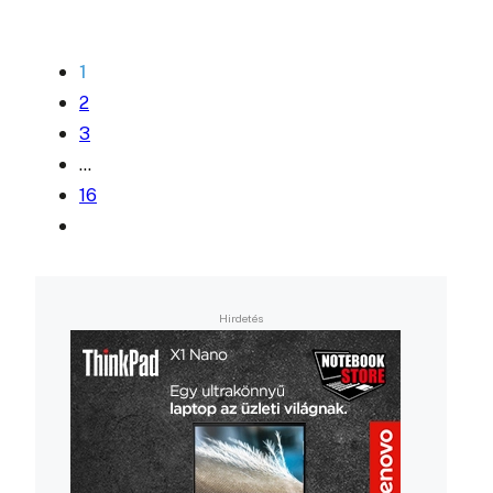
1
2
3
…
16