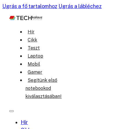
Ugrás a fő tartalomhoz
Ugrás a lábléchez
Hír
Cikk
Teszt
Laptop
Mobil
Gamer
Segítünk első
notebookod
kiválasztásában!
Hír