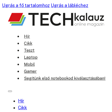
Ugrás a fő tartalomhoz
Ugrás a lábléchez
Hír
Cikk
Teszt
Laptop
Mobil
Gamer
Segítünk első notebookod kiválasztásában!
Hír
Cikk