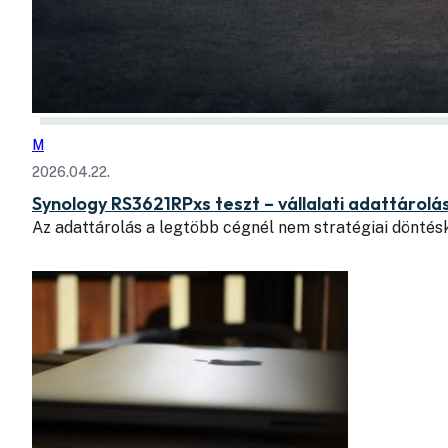
M
2026.04.22.
Synology RS3621RPxs teszt – vállalati adattárol
Az adattárolás a legtöbb cégnél nem stratégiai döntésk