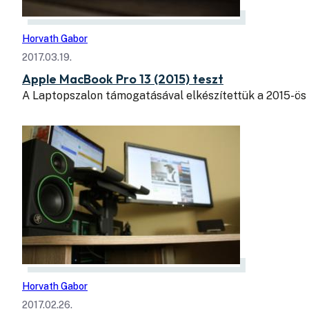
Horvath Gabor
2017.03.19.
Apple MacBook Pro 13 (2015) teszt
A Laptopszalon támogatásával elkészítettük a 2015-ös
Horvath Gabor
2017.02.26.