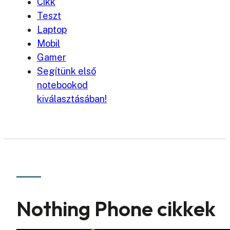
Cikk
Teszt
Laptop
Mobil
Gamer
Segítünk első
notebookod
kiválasztásában!
Nothing Phone cikkek