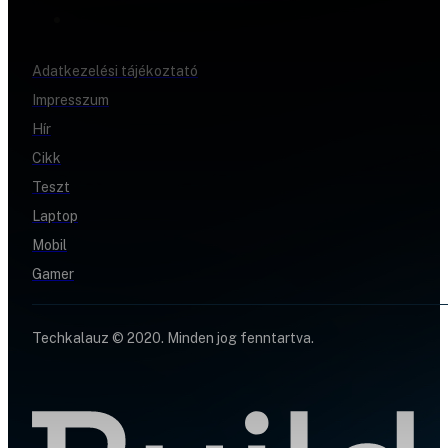
Adatkezelési tájékoztató
Impresszum
Hír
Cikk
Teszt
Laptop
Mobil
Gamer
Techkalauz © 2020. Minden jog fenntartva.