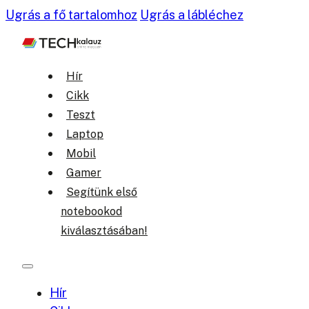
Ugrás a fő tartalomhoz
Ugrás a lábléchez
Hír
Cikk
Teszt
Laptop
Mobil
Gamer
Segítünk első
notebookod
kiválasztásában!
Hír