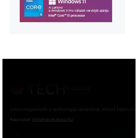
Online magazinunk a technológiai újításokkal, érkező fejlesztés
Kapcsolat:
info@techkalauz.hu