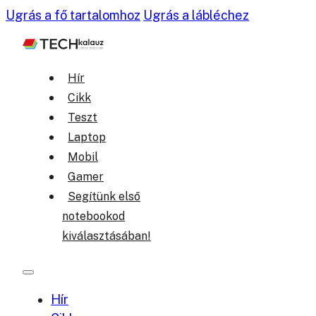
Ugrás a fő tartalomhoz
Ugrás a lábléchez
Hír
Cikk
Teszt
Laptop
Mobil
Gamer
Segítünk első
notebookod
kiválasztásában!
Hír