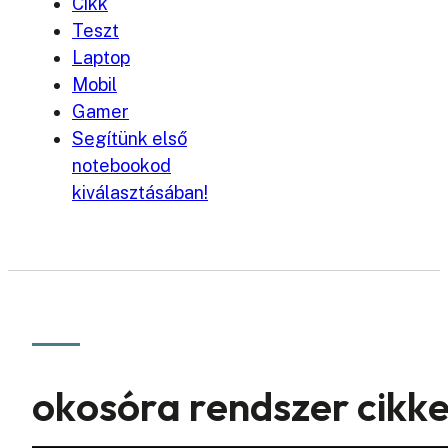
Cikk
Teszt
Laptop
Mobil
Gamer
Segítünk első
notebookod
kiválasztásában!
okosóra rendszer cikk