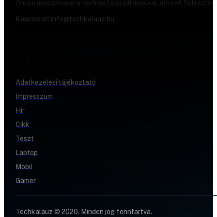
Online magazinunk a technológiai újításokkal, érkező fejlesztés
Kapcsolat:
info@techkalauz.hu
Adatkezelési tájékoztató
Impresszum
Hír
Cikk
Teszt
Laptop
Mobil
Gamer
Techkalauz © 2020. Minden jog fenntartva.