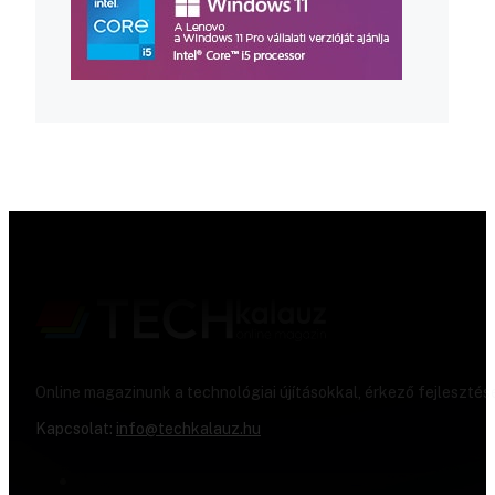
Online magazinunk a technológiai újításokkal, érkező fejlesztés
Kapcsolat:
info@techkalauz.hu