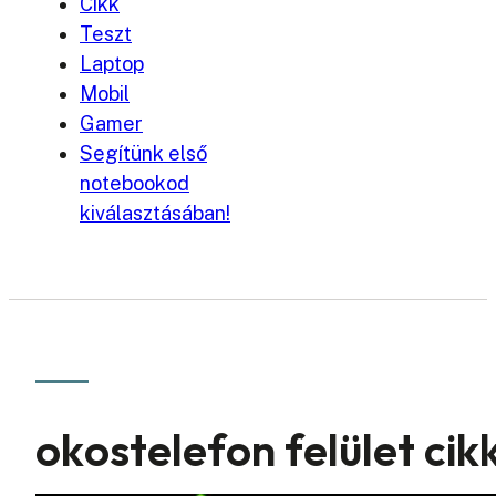
Cikk
Teszt
Laptop
Mobil
Gamer
Segítünk első
notebookod
kiválasztásában!
okostelefon felület cik