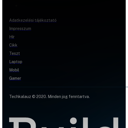
Adatkezelési tájékoztató
Impresszum
Hír
Cikk
Teszt
Laptop
Mobil
Gamer
Techkalauz © 2020. Minden jog fenntartva.