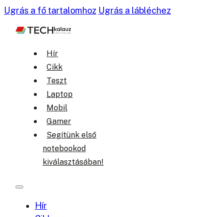
Ugrás a fő tartalomhoz
Ugrás a lábléchez
Hír
Cikk
Teszt
Laptop
Mobil
Gamer
Segítünk első
notebookod
kiválasztásában!
Hír