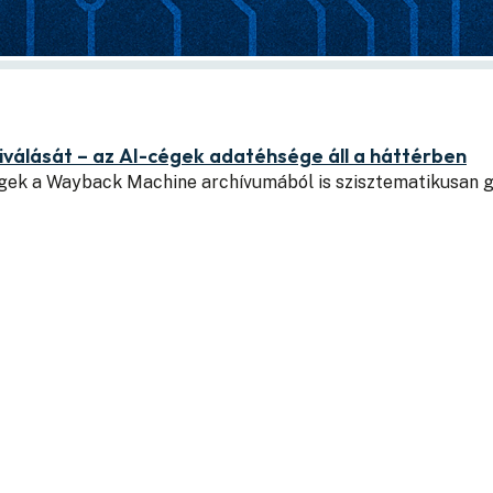
iválását – az AI-cégek adatéhsége áll a háttérben
cégek a Wayback Machine archívumából is szisztematikusan 