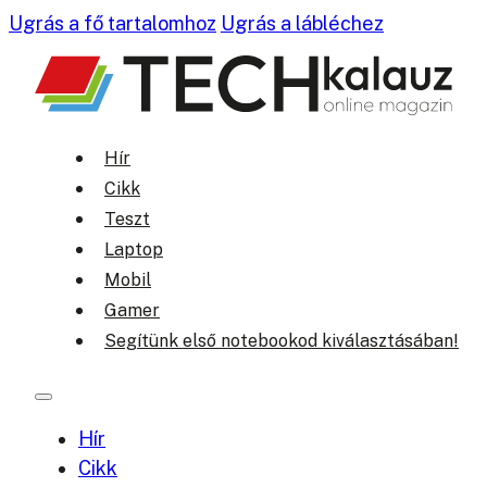
Ugrás a fő tartalomhoz
Ugrás a lábléchez
Hír
Cikk
Teszt
Laptop
Mobil
Gamer
Segítünk első notebookod kiválasztásában!
Hír
Cikk