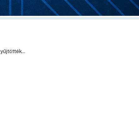
gyűjtötték…