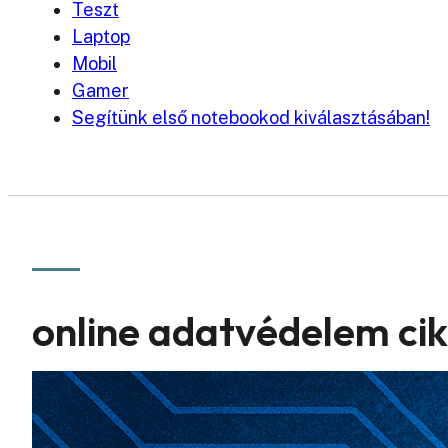
Teszt
Laptop
Mobil
Gamer
Segítünk első notebookod kiválasztásában!
online adatvédelem ci