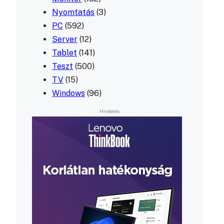
Nyomtatás
(3)
PC
(592)
Server
(12)
Tablet
(141)
Teszt
(500)
TV
(15)
Windows
(96)