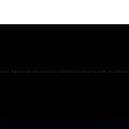
ekkel, hamarosan piacra kerülő mobiltelefonokkal és ezek tesztelésév