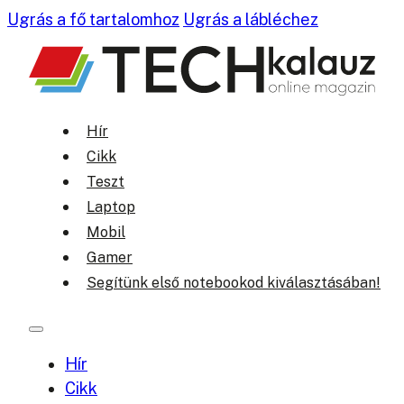
Ugrás a fő tartalomhoz
Ugrás a lábléchez
Hír
Cikk
Teszt
Laptop
Mobil
Gamer
Segítünk első notebookod kiválasztásában!
Hír
Cikk