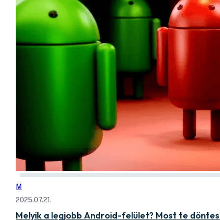
M
2025.07.21.
Melyik a legjobb Android-felület? Most te döntes