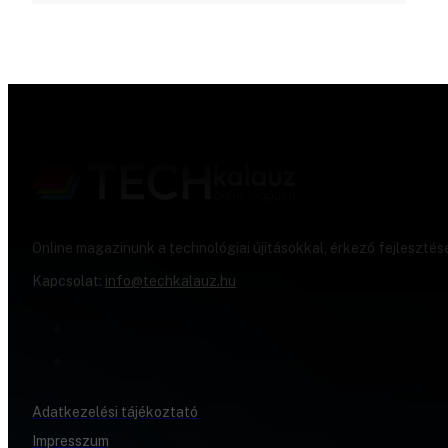
Online magazinunk a technológiai újításokkal, érkező fejlesztés
Kapcsolat:
info@techkalauz.hu
Adatkezelési tájékoztató
Impresszum