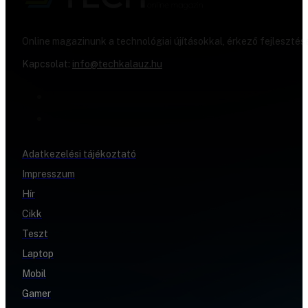
Online magazinunk a technológiai újításokkal, érkező fejlesztés
Kapcsolat:
info@techkalauz.hu
Adatkezelési tájékoztató
Impresszum
Hír
Cikk
Teszt
Laptop
Mobil
Gamer