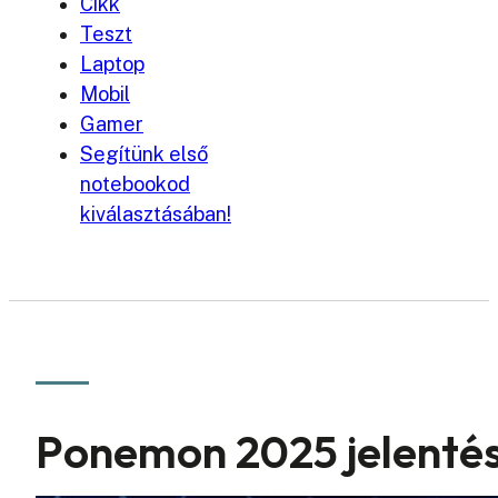
Cikk
Teszt
Laptop
Mobil
Gamer
Segítünk első
notebookod
kiválasztásában!
Ponemon 2025 jelentés