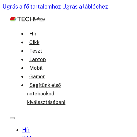
Ugrás a fő tartalomhoz
Ugrás a lábléchez
Hír
Cikk
Teszt
Laptop
Mobil
Gamer
Segítünk első
notebookod
kiválasztásában!
Hír