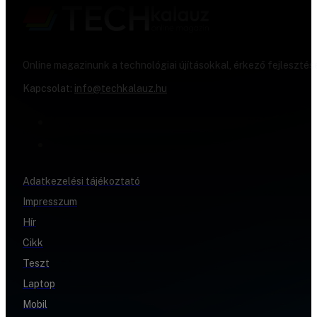
Online magazinunk a technológiai újításokkal, érkező fejlesztés
Kapcsolat:
info@techkalauz.hu
Adatkezelési tájékoztató
Impresszum
Hír
Cikk
Teszt
Laptop
Mobil