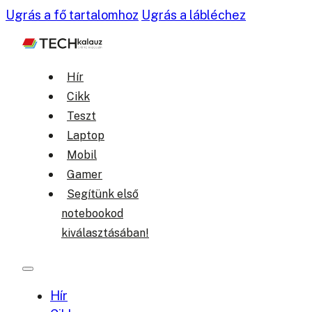
Ugrás a fő tartalomhoz
Ugrás a lábléchez
Hír
Cikk
Teszt
Laptop
Mobil
Gamer
Segítünk első
notebookod
kiválasztásában!
Hír