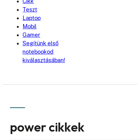
Cikk
Teszt
Laptop
Mobil
Gamer
Segítünk első
notebookod
kiválasztásában!
power cikkek