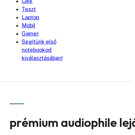
Cikk
Teszt
Laptop
Mobil
Gamer
Segítünk első
notebookod
kiválasztásában!
prémium audiophile lej