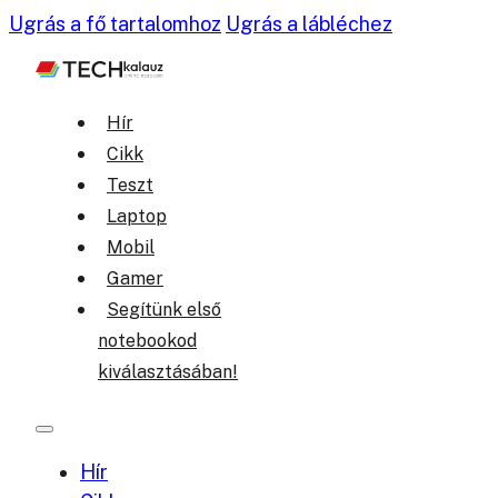
Ugrás a fő tartalomhoz
Ugrás a lábléchez
Hír
Cikk
Teszt
Laptop
Mobil
Gamer
Segítünk első
notebookod
kiválasztásában!
Hír