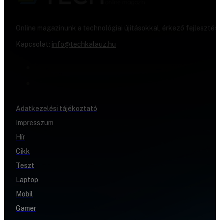
Online magazinunk a technológiai újításokkal, érkező fejlesztés
Kapcsolat:
info@techkalauz.hu
Adatkezelési tájékoztató
Impresszum
Hír
Cikk
Teszt
Laptop
Mobil
Gamer