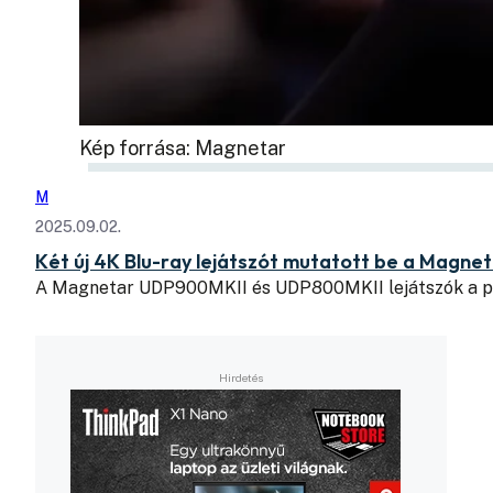
Kép forrása: Magnetar
M
2025.09.02.
Két új 4K Blu-ray lejátszót mutatott be a Magne
A Magnetar UDP900MKII és UDP800MKII lejátszók a pr