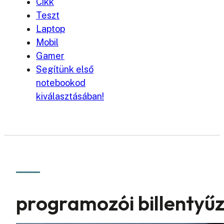
Cikk
Teszt
Laptop
Mobil
Gamer
Segítünk első
notebookod
kiválasztásában!
programozói billentyűz