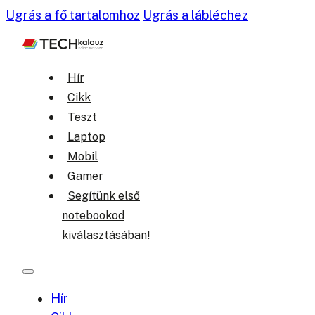
Ugrás a fő tartalomhoz
Ugrás a lábléchez
Hír
Cikk
Teszt
Laptop
Mobil
Gamer
Segítünk első
notebookod
kiválasztásában!
Hír