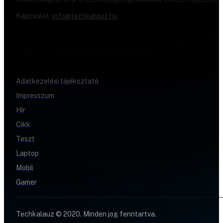
Kapcsolat:
info@techkalauz.hu
Adatkezelési tájékoztató
Impresszum
Hír
Cikk
Teszt
Laptop
Mobil
Gamer
Techkalauz © 2020. Minden jog fenntartva.