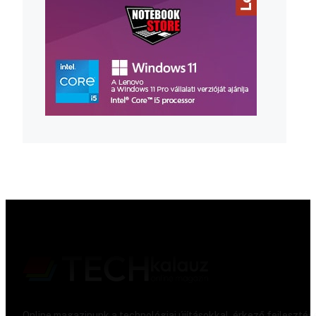
Online magazinunk a technológiai újításokkal, érkező fejlesztés