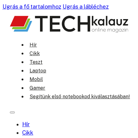
Ugrás a fő tartalomhoz
Ugrás a lábléchez
Hír
Cikk
Teszt
Laptop
Mobil
Gamer
Segítünk első notebookod kiválasztásában!
Hír
Cikk