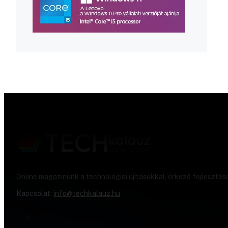
Online magazinunk a technológiai újításokkal, érkező fejlesztés
Kapcsolat:
info@techkalauz.hu