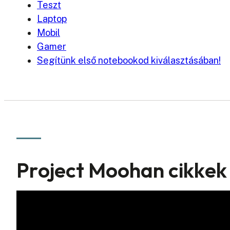
Teszt
Laptop
Mobil
Gamer
Segítünk első notebookod kiválasztásában!
Project Moohan cikkek