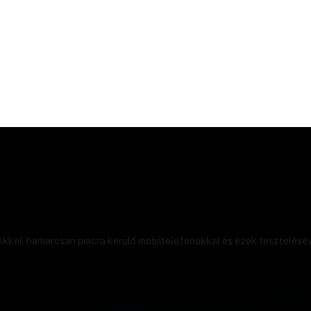
ekkel, hamarosan piacra kerülő mobiltelefonokkal és ezek tesztelésév