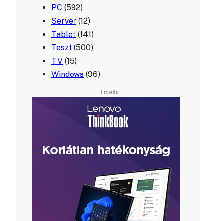
PC
(592)
Server
(12)
Tablet
(141)
Teszt
(500)
TV
(15)
Windows
(96)