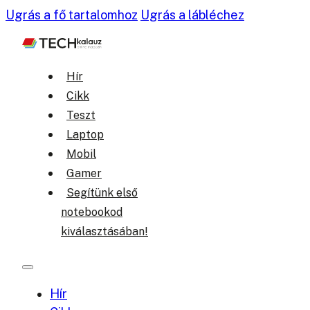
Ugrás a fő tartalomhoz
Ugrás a lábléchez
Hír
Cikk
Teszt
Laptop
Mobil
Gamer
Segítünk első
notebookod
kiválasztásában!
Hír