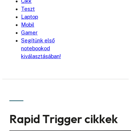
Cikk
Teszt
Laptop
Mobil
Gamer
Segítünk első
notebookod
kiválasztásában!
Rapid Trigger cikkek