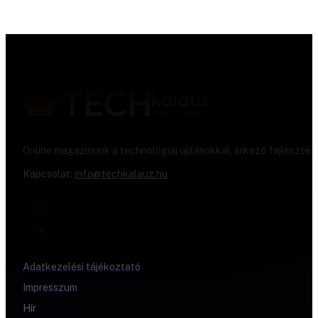
Online magazinunk a technológiai újításokkal, érkező fejlesztés
Kapcsolat:
info@techkalauz.hu
Adatkezelési tájékoztató
Impresszum
Hír