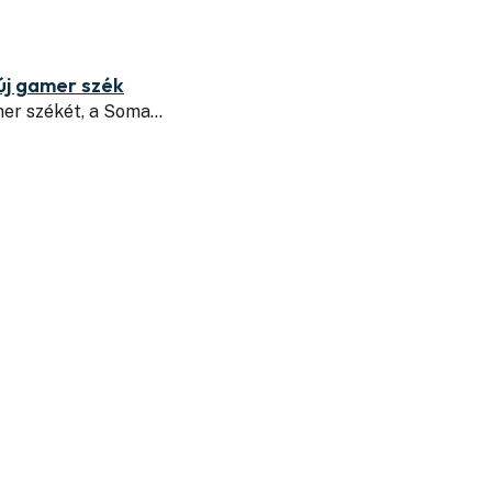
új gamer szék
mer székét, a Soma…