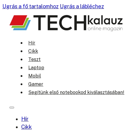
Ugrás a fő tartalomhoz
Ugrás a lábléchez
Hír
Cikk
Teszt
Laptop
Mobil
Gamer
Segítünk első notebookod kiválasztásában!
Hír
Cikk