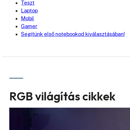
Teszt
Laptop
Mobil
Gamer
Segítünk első notebookod kiválasztásában!
RGB világítás cikkek