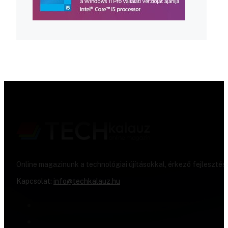
Online magazinunk a technológiai újításokkal, érkező fejlesztés
Kapcsolat:
info@techkalauz.hu