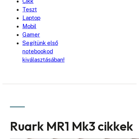
Cikk
Teszt
Laptop
Mobil
Gamer
Segítünk első
notebookod
kiválasztásában!
Ruark MR1 Mk3 cikkek