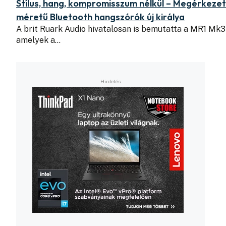
Stílus, hang, kompromisszum nélkül – Megérkezett
méretű Bluetooth hangszórók új királya
A brit Ruark Audio hivatalosan is bemutatta a MR1 Mk
amelyek a…