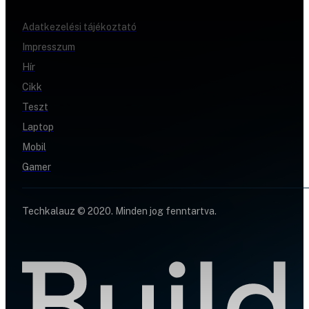
Adatkezelési tájékoztató
Impresszum
Hír
Cikk
Teszt
Laptop
Mobil
Gamer
Techkalauz © 2020. Minden jog fenntartva.