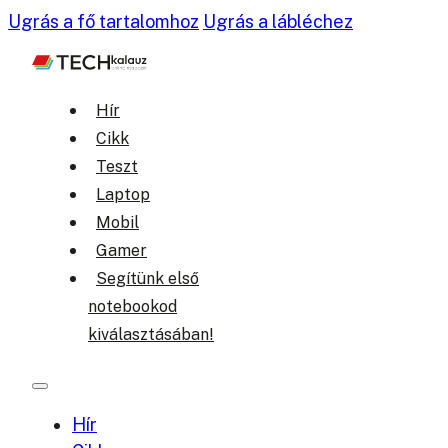
Ugrás a fő tartalomhoz
Ugrás a lábléchez
Hír
Cikk
Teszt
Laptop
Mobil
Gamer
Segítünk első
notebookod
kiválasztásában!
Hír