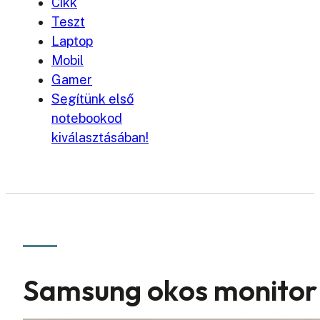
Cikk
Teszt
Laptop
Mobil
Gamer
Segítünk első
notebookod
kiválasztásában!
Samsung okos monitor 