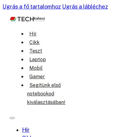
Ugrás a fő tartalomhoz
Ugrás a lábléchez
Hír
Cikk
Teszt
Laptop
Mobil
Gamer
Segítünk első
notebookod
kiválasztásában!
Hír