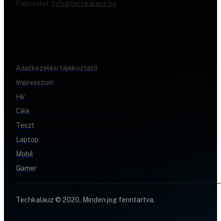
Kapcsolat:
info@techkalauz.hu
Adatkezelési tájékoztató
Impresszum
Hír
Cikk
Teszt
Laptop
Mobil
Gamer
Techkalauz © 2020. Minden jog fenntartva.