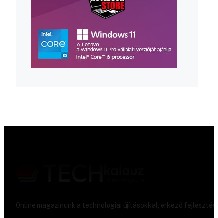
Online magazinunk a technológiai újításokkal, érkező fejlesztés