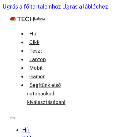
Ugrás a fő tartalomhoz
Ugrás a lábléchez
Hír
Cikk
Teszt
Laptop
Mobil
Gamer
Segítünk első
notebookod
kiválasztásában!
Hír