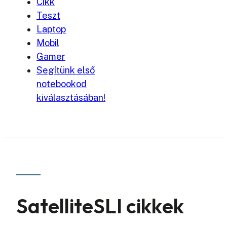
Cikk
Teszt
Laptop
Mobil
Gamer
Segítünk első
notebookod
kiválasztásában!
SatelliteSLI cikkek