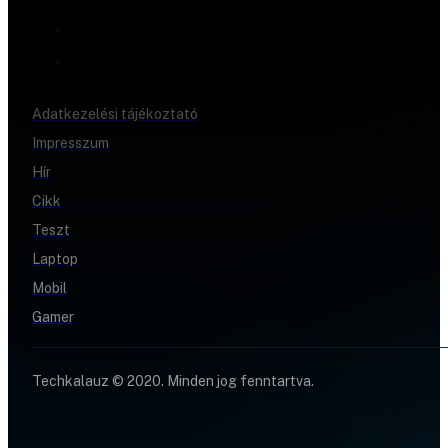
Adatkezelési tájékoztató
Impresszum
Hír
Cikk
Teszt
Laptop
Mobil
Gamer
Techkalauz © 2020. Minden jog fenntartva.