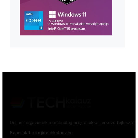
Online magazinunk a technológiai újításokkal, érkező fejlesztés
Kapcsolat:
info@techkalauz.hu