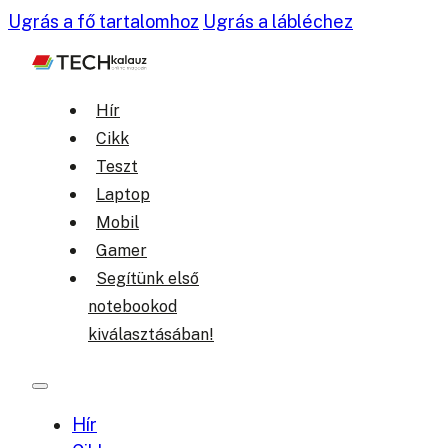
Ugrás a fő tartalomhoz
Ugrás a lábléchez
Hír
Cikk
Teszt
Laptop
Mobil
Gamer
Segítünk első
notebookod
kiválasztásában!
Hír