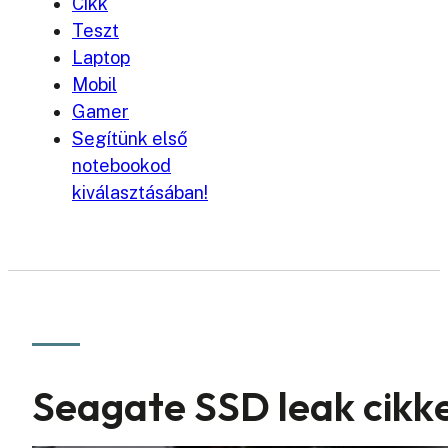
Cikk
Teszt
Laptop
Mobil
Gamer
Segítünk első
notebookod
kiválasztásában!
Seagate SSD leak cikk