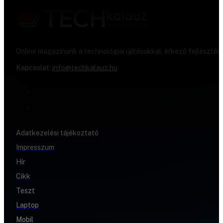
Online magazinunk a technológiai újításokkal, érkező fejlesztés
Kapcsolat:
info@techkalauz.hu
Adatkezelési tájékoztató
Impresszum
Hír
Cikk
Teszt
Laptop
Mobil