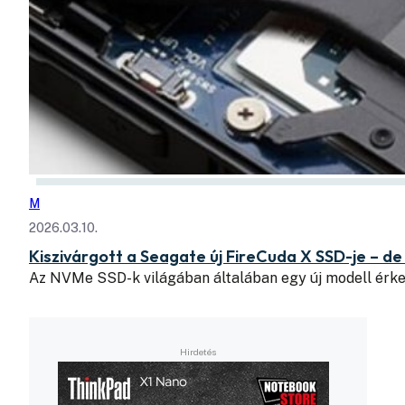
M
2026.03.10.
Kiszivárgott a Seagate új FireCuda X SSD-je – d
Az NVMe SSD-k világában általában egy új modell érke