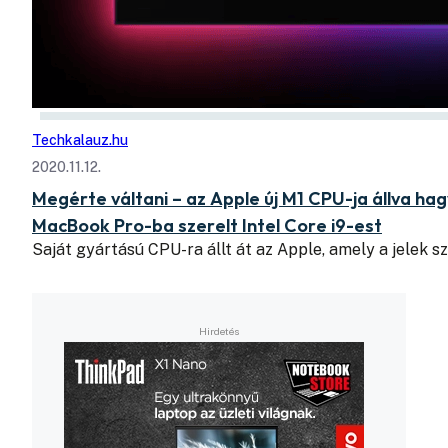
Techkalauz.hu
2020.11.12.
Megérte váltani – az Apple új M1 CPU-ja állva hag
MacBook Pro-ba szerelt Intel Core i9-est
Saját gyártású CPU-ra állt át az Apple, amely a jelek s