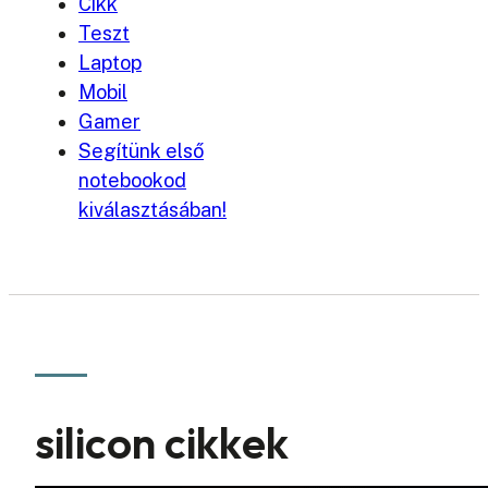
Cikk
Teszt
Laptop
Mobil
Gamer
Segítünk első
notebookod
kiválasztásában!
silicon cikkek