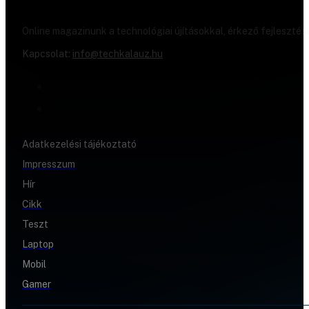
Online magazinunk a technológiai újításokkal, érkező fejlesztés
Kapcsolat:
info@techkalauz.hu
Adatkezelési tájékoztató
Impresszum
Hír
Cikk
Teszt
Laptop
Mobil
Gamer