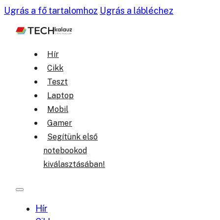
Ugrás a fő tartalomhoz
Ugrás a lábléchez
Hír
Cikk
Teszt
Laptop
Mobil
Gamer
Segítünk első
notebookod
kiválasztásában!
Hír