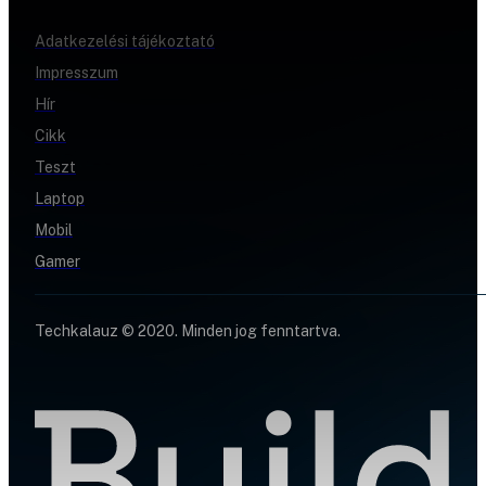
Adatkezelési tájékoztató
Impresszum
Hír
Cikk
Teszt
Laptop
Mobil
Gamer
Techkalauz © 2020. Minden jog fenntartva.