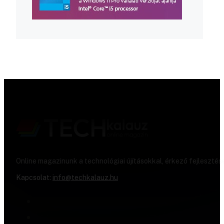
Online magazinunk a technológiai újításokkal, érkező fejlesztés
Kapcsolat:
info@techkalauz.hu