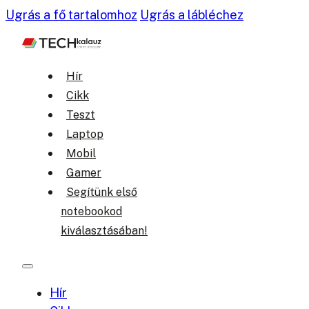
Ugrás a fő tartalomhoz
Ugrás a lábléchez
Hír
Cikk
Teszt
Laptop
Mobil
Gamer
Segítünk első
notebookod
kiválasztásában!
Hír