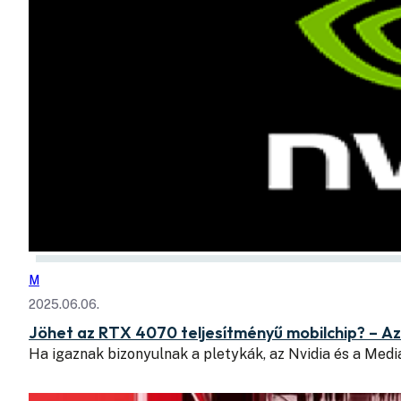
M
2025.06.06.
Jöhet az RTX 4070 teljesítményű mobilchip? – Az
Ha igaznak bizonyulnak a pletykák, az Nvidia és a Med