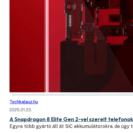
Techkalauz.hu
2025.01.23.
A Snapdragon 8 Elite Gen 2-vel szerelt telefono
Egyre több gyártó áll át SiC akkumulátorokra, de úgy t