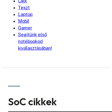
Cikk
Teszt
Laptop
Mobil
Gamer
Segítünk első
notebookod
kiválasztásában!
SoC cikkek