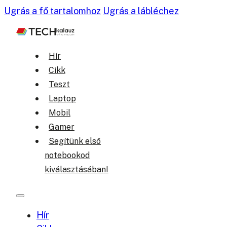
Ugrás a fő tartalomhoz
Ugrás a lábléchez
Hír
Cikk
Teszt
Laptop
Mobil
Gamer
Segítünk első
notebookod
kiválasztásában!
Hír