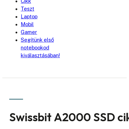
Cikk
Teszt
Laptop
Mobil
Gamer
Segítünk első
notebookod
kiválasztásában!
Swissbit A2000 SSD ci