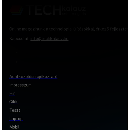
Online magazinunk a technológiai újításokkal, érkező fejlesztés
Kapcsolat:
info@techkalauz.hu
Adatkezelési tájékoztató
Impresszum
Hír
Cikk
Teszt
Laptop
Mobil