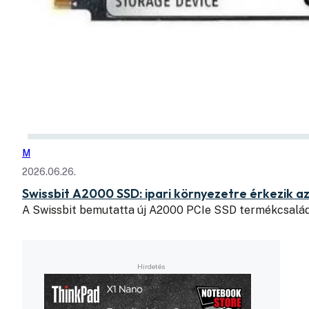
M
2026.06.26.
Swissbit A2000 SSD: ipari környezetre érkezik a
A Swissbit bemutatta új A2000 PCIe SSD termékcsaládj