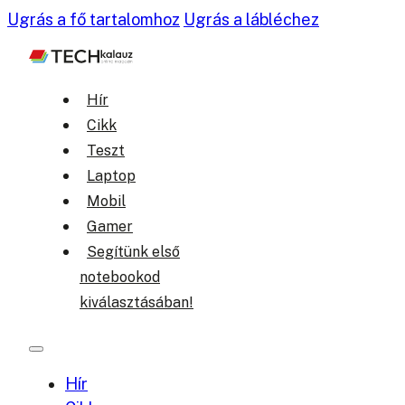
Ugrás a fő tartalomhoz
Ugrás a lábléchez
Hír
Cikk
Teszt
Laptop
Mobil
Gamer
Segítünk első
notebookod
kiválasztásában!
Hír