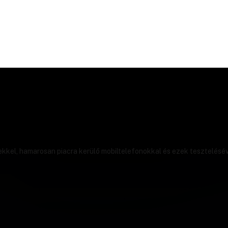
ekkel, hamarosan piacra kerülő mobiltelefonokkal és ezek tesztelésév