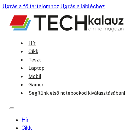
Ugrás a fő tartalomhoz
Ugrás a lábléchez
Hír
Cikk
Teszt
Laptop
Mobil
Gamer
Segítünk első notebookod kiválasztásában!
Hír
Cikk