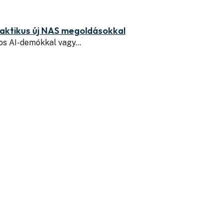
praktikus új NAS megoldásokkal
yos AI-demókkal vagy…