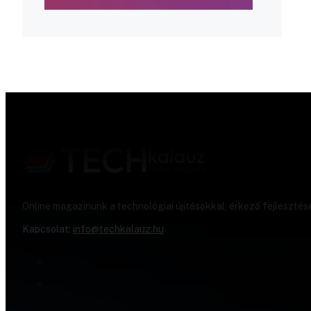
Online magazinunk a technológiai újításokkal, érkező fejlesztés
Kapcsolat:
info@techkalauz.hu