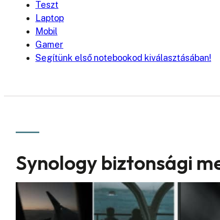
Teszt
Laptop
Mobil
Gamer
Segítünk első notebookod kiválasztásában!
Synology biztonsági m