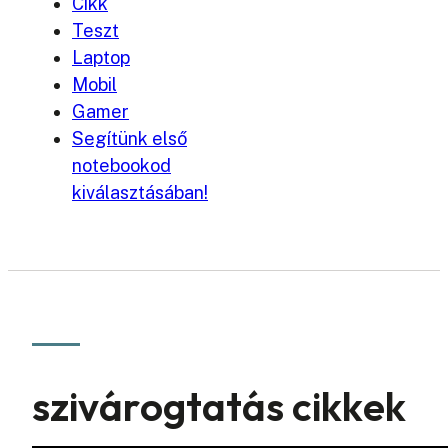
Cikk
Teszt
Laptop
Mobil
Gamer
Segítünk első
notebookod
kiválasztásában!
szivárogtatás cikkek