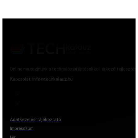
Online magazinunk a technológiai újításokkal, érkező fejlesztés
Kapcsolat:
info@techkalauz.hu
Adatkezelési tájékoztató
Impresszum
Hír