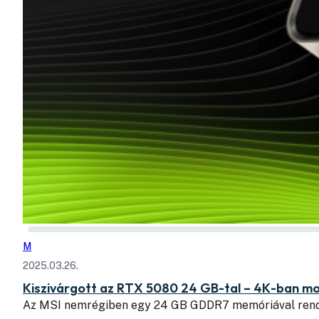
M
2025.03.26.
Kiszivárgott az RTX 5080 24 GB-tal – 4K-ban mo
​Az MSI nemrégiben egy 24 GB GDDR7 memóriával re