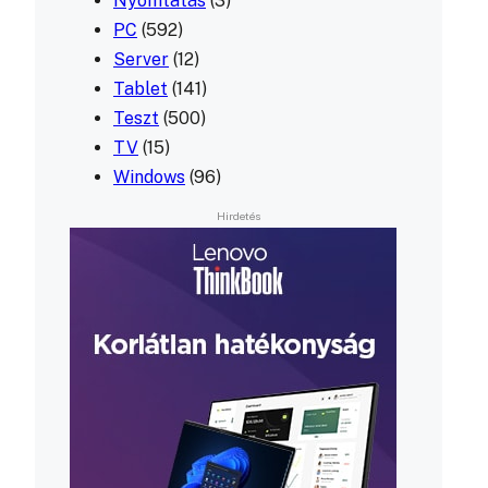
Nyomtatás
(3)
PC
(592)
Server
(12)
Tablet
(141)
Teszt
(500)
TV
(15)
Windows
(96)