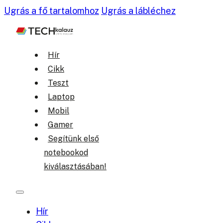
Ugrás a fő tartalomhoz
Ugrás a lábléchez
Hír
Cikk
Teszt
Laptop
Mobil
Gamer
Segítünk első
notebookod
kiválasztásában!
Hír