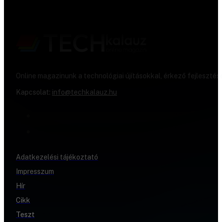
Online magazinunk a technológiai újításokkal, érkező fejlesztés
Kapcsolat:
info@techkalauz.hu
Adatkezelési tájékoztató
Impresszum
Hír
Cikk
Teszt