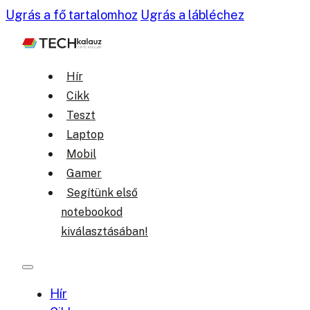
Ugrás a fő tartalomhoz
Ugrás a lábléchez
Hír
Cikk
Teszt
Laptop
Mobil
Gamer
Segítünk első
notebookod
kiválasztásában!
Hír