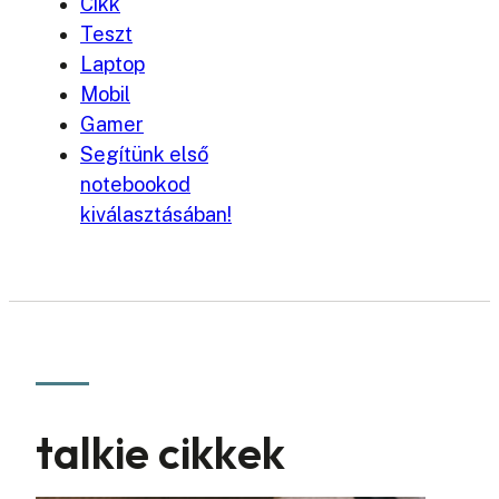
Cikk
Teszt
Laptop
Mobil
Gamer
Segítünk első
notebookod
kiválasztásában!
talkie cikkek