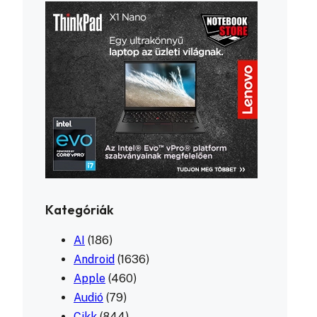
Kategóriák
AI
(186)
Android
(1636)
Apple
(460)
Audió
(79)
Cikk
(844)