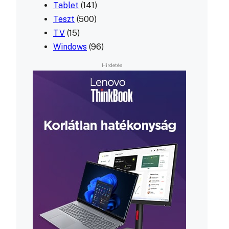
Tablet
(141)
Teszt
(500)
TV
(15)
Windows
(96)