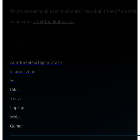
Online magazinunk a technológiai újításokkal, érkező fejlesztés
Kapcsolat:
info@techkalauz.hu
Adatkezelési tájékoztató
Impresszum
Hír
Cikk
Teszt
Laptop
Mobil
Gamer