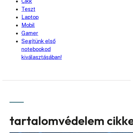
Cikk
Teszt
Laptop
Mobil
Gamer
Segítünk első
notebookod
kiválasztásában!
tartalomvédelem cikk