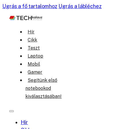
Ugrás a fő tartalomhoz
Ugrás a lábléchez
Hír
Cikk
Teszt
Laptop
Mobil
Gamer
Segítünk első
notebookod
kiválasztásában!
Hír