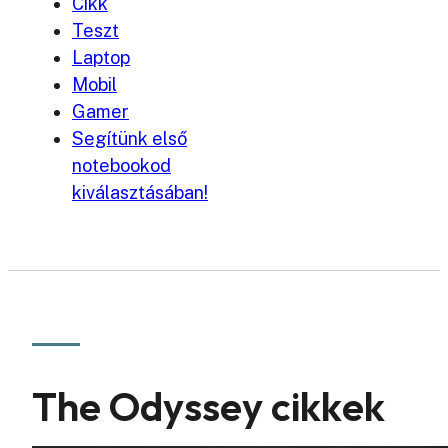
Cikk
Teszt
Laptop
Mobil
Gamer
Segítünk első
notebookod
kiválasztásában!
The Odyssey cikkek