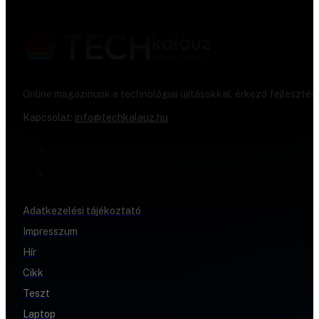
Online magazinunk a technológiai újításokkal, érkező fejlesztés
Kapcsolat:
info@techkalauz.hu
Adatkezelési tájékoztató
Impresszum
Hír
Cikk
Teszt
Laptop