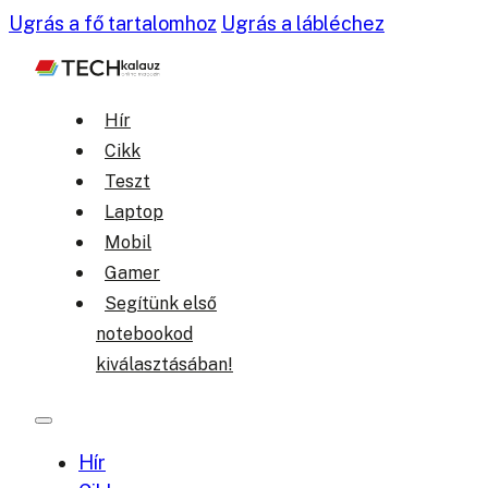
Ugrás a fő tartalomhoz
Ugrás a lábléchez
Hír
Cikk
Teszt
Laptop
Mobil
Gamer
Segítünk első
notebookod
kiválasztásában!
Hír