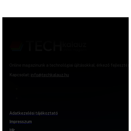
Online magazinunk a technológiai újításokkal, érkező fejlesztés
Kapcsolat:
info@techkalauz.hu
Adatkezelési tájékoztató
Impresszum
Hír