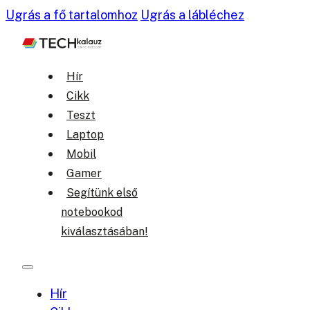
Ugrás a fő tartalomhoz
Ugrás a lábléchez
Hír
Cikk
Teszt
Laptop
Mobil
Gamer
Segítünk első
notebookod
kiválasztásában!
Hír