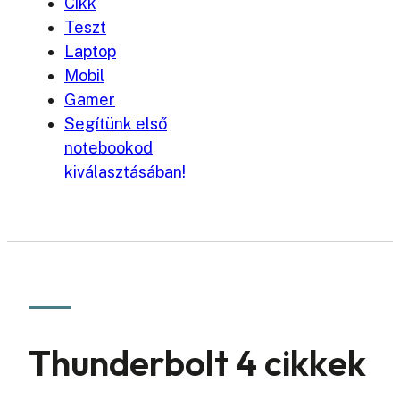
Cikk
Teszt
Laptop
Mobil
Gamer
Segítünk első
notebookod
kiválasztásában!
Thunderbolt 4 cikkek