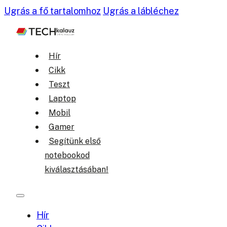
Ugrás a fő tartalomhoz
Ugrás a lábléchez
Hír
Cikk
Teszt
Laptop
Mobil
Gamer
Segítünk első
notebookod
kiválasztásában!
Hír