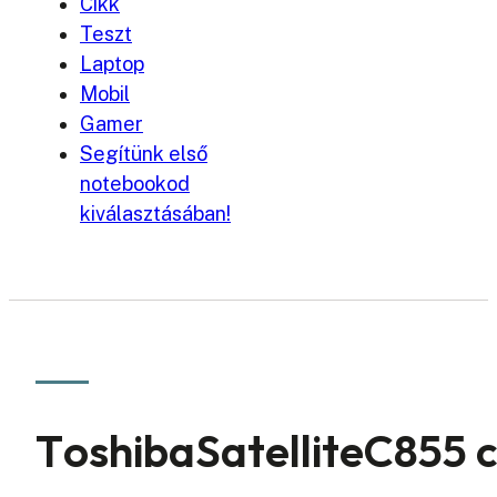
Cikk
Teszt
Laptop
Mobil
Gamer
Segítünk első
notebookod
kiválasztásában!
ToshibaSatelliteC855 