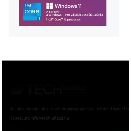
Online magazinunk a technológiai újításokkal, érkező fejlesztés
Kapcsolat:
info@techkalauz.hu