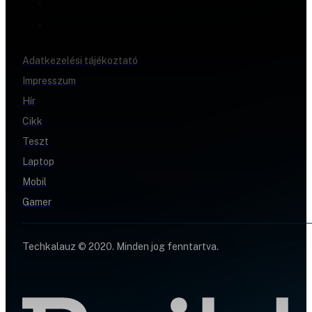
Adatkezelési tájékoztató
Impresszum
Hír
Cikk
Teszt
Laptop
Mobil
Gamer
Techkalauz © 2020. Minden jog fenntartva.