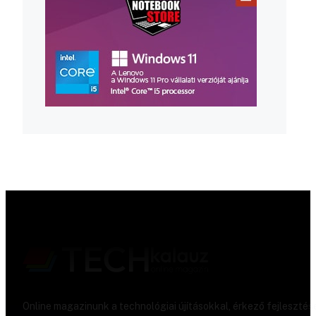
Online magazinunk a technológiai újításokkal, érkező fejlesztés