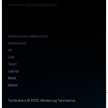
Kapcsolat:
info@techkalauz.hu
Adatkezelési tájékoztató
Impresszum
Hír
Cikk
Teszt
Laptop
Mobil
Gamer
Techkalauz © 2020. Minden jog fenntartva.