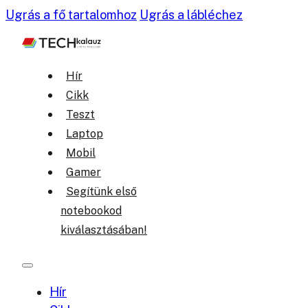
Ugrás a fő tartalomhoz
Ugrás a lábléchez
Hír
Cikk
Teszt
Laptop
Mobil
Gamer
Segítünk első
notebookod
kiválasztásában!
Hír