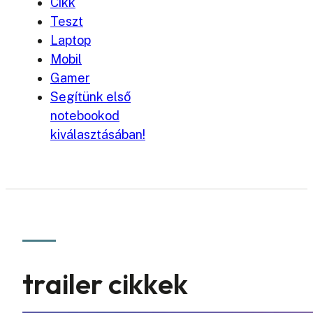
Cikk
Teszt
Laptop
Mobil
Gamer
Segítünk első
notebookod
kiválasztásában!
trailer cikkek