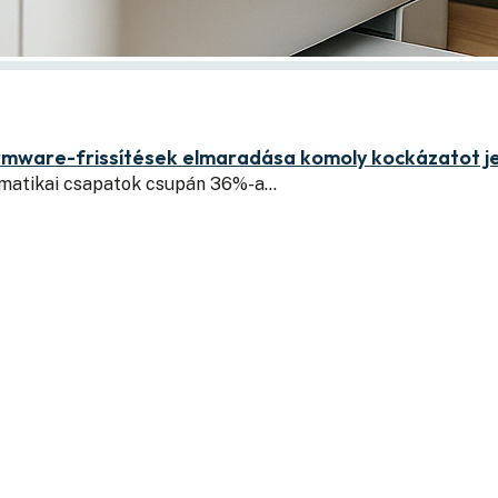
irmware-frissítések elmaradása komoly kockázatot j
formatikai csapatok csupán 36%-a…