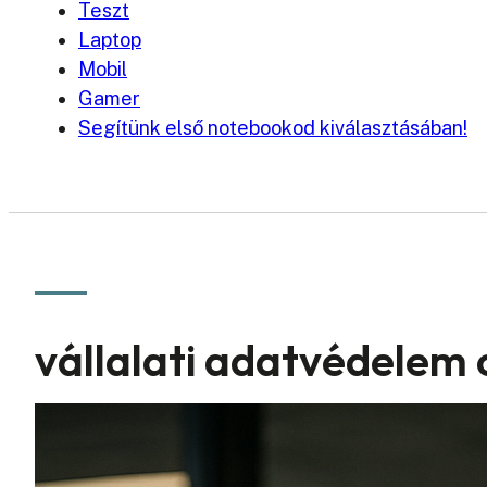
Teszt
Laptop
Mobil
Gamer
Segítünk első notebookod kiválasztásában!
vállalati adatvédelem 