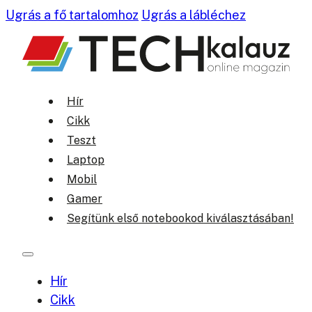
Ugrás a fő tartalomhoz
Ugrás a lábléchez
Hír
Cikk
Teszt
Laptop
Mobil
Gamer
Segítünk első notebookod kiválasztásában!
Hír
Cikk