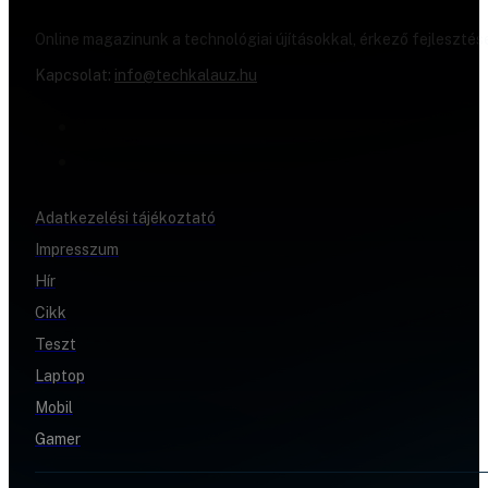
Online magazinunk a technológiai újításokkal, érkező fejlesztés
Kapcsolat:
info@techkalauz.hu
Adatkezelési tájékoztató
Impresszum
Hír
Cikk
Teszt
Laptop
Mobil
Gamer