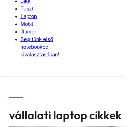
Cikk
Teszt
Laptop
Mobil
Gamer
Segítünk első
notebookod
kiválasztásában!
vállalati laptop cikkek