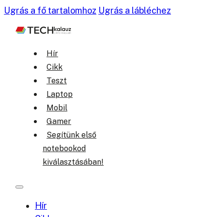
Ugrás a fő tartalomhoz
Ugrás a lábléchez
Hír
Cikk
Teszt
Laptop
Mobil
Gamer
Segítünk első
notebookod
kiválasztásában!
Hír