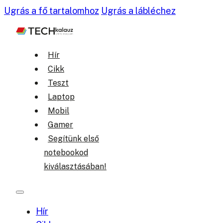
Ugrás a fő tartalomhoz
Ugrás a lábléchez
Hír
Cikk
Teszt
Laptop
Mobil
Gamer
Segítünk első
notebookod
kiválasztásában!
Hír