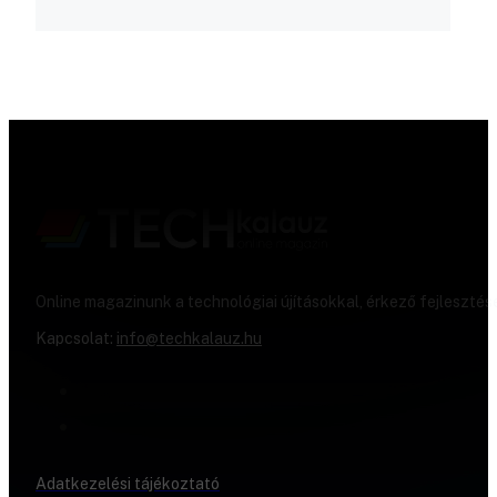
Online magazinunk a technológiai újításokkal, érkező fejlesztés
Kapcsolat:
info@techkalauz.hu
Adatkezelési tájékoztató