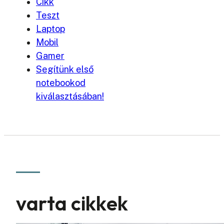
Cikk
Teszt
Laptop
Mobil
Gamer
Segítünk első
notebookod
kiválasztásában!
varta cikkek