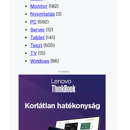
Monitor
(182)
Nyomtatás
(3)
PC
(592)
Server
(12)
Tablet
(141)
Teszt
(500)
TV
(15)
Windows
(96)