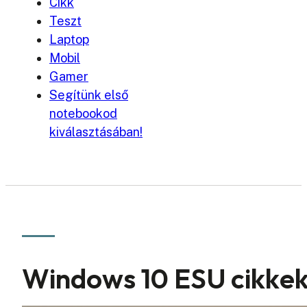
Cikk
Teszt
Laptop
Mobil
Gamer
Segítünk első
notebookod
kiválasztásában!
Windows 10 ESU cikke