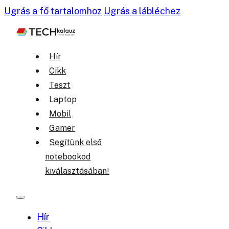
Ugrás a fő tartalomhoz
Ugrás a lábléchez
Hír
Cikk
Teszt
Laptop
Mobil
Gamer
Segítünk első
notebookod
kiválasztásában!
Hír