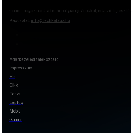
Online magazinunk a technológiai újításokkal, érkező fejlesztés
Kapcsolat:
info@techkalauz.hu
Adatkezelési tájékoztató
Impresszum
Hír
Cikk
Teszt
Laptop
Mobil
Gamer