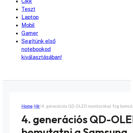
Cikk
Teszt
Laptop
Mobil
Gamer
Segítünk első
notebookod
kiválasztásában!
Home
Hír
4. generációs QD-OLED monitorokat fog bemut
4. generációs QD-OLE
bemutatni a Samsung