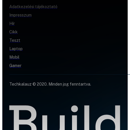
Adatkezelési tájékoztató
Impresszum
Hír
Cikk
Teszt
Laptop
Mobil
Gamer
Techkalauz © 2020. Minden jog fenntartva.