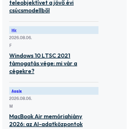
teleobjektívet a jövő évi
csúcsmodellből
Hír
2026.08.06.
F
Windows 10 LTSC 2021
támogatás vége: mi vár a
cégekre?
Apple
2026.08.06.
M
MacBook Air memóriahiány
2026: az AI-adatközpontok