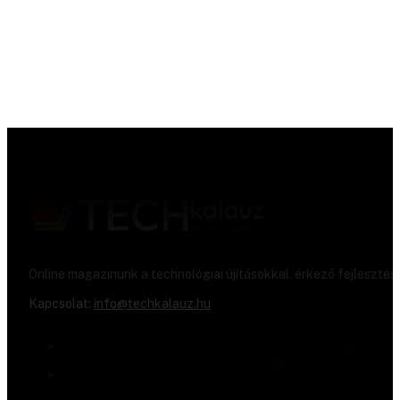
Online magazinunk a technológiai újításokkal, érkező fejlesztés
Kapcsolat:
info@techkalauz.hu