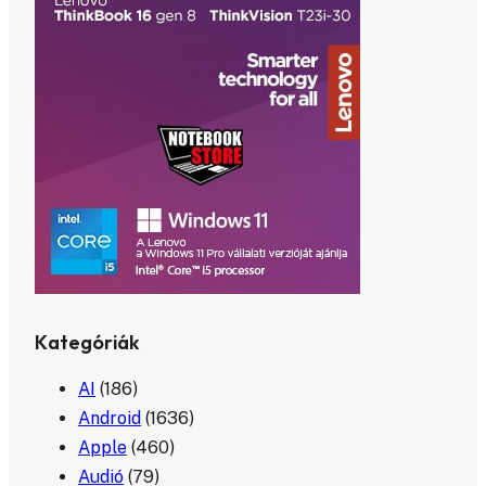
Kategóriák
AI
(186)
Android
(1636)
Apple
(460)
Audió
(79)