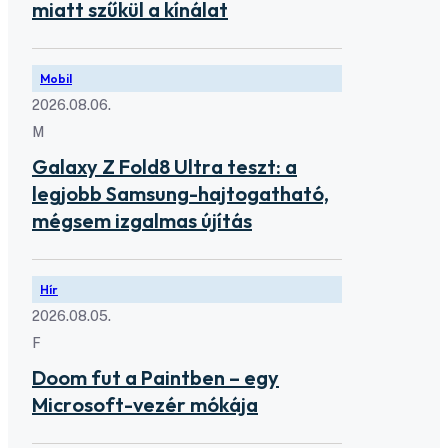
miatt szűkül a kínálat
Mobil
2026.08.06.
M
Galaxy Z Fold8 Ultra teszt: a
legjobb Samsung-hajtogatható,
mégsem izgalmas újítás
Hír
2026.08.05.
F
Doom fut a Paintben – egy
Microsoft-vezér mókája