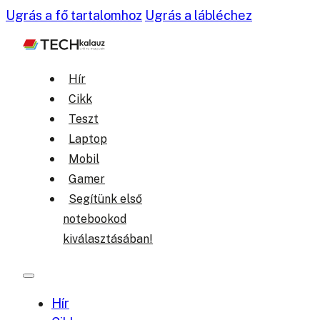
Ugrás a fő tartalomhoz
Ugrás a lábléchez
Hír
Cikk
Teszt
Laptop
Mobil
Gamer
Segítünk első
notebookod
kiválasztásában!
Hír