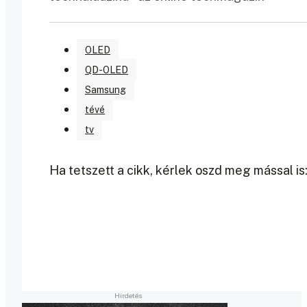
OLED
QD-OLED
Samsung
tévé
tv
Ha tetszett a cikk, kérlek oszd meg mással is