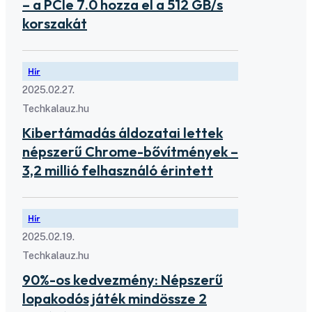
– a PCIe 7.0 hozza el a 512 GB/s
korszakát
Hír
2025.02.27.
Techkalauz.hu
Kibertámadás áldozatai lettek
népszerű Chrome-bővítmények –
3,2 millió felhasználó érintett
Hír
2025.02.19.
Techkalauz.hu
90%-os kedvezmény: Népszerű
lopakodós játék mindössze 2