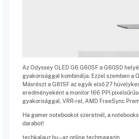
Az Odyssey OLED G6 G60SF a G60SD helyére é
gyakorisággal kombinálja. Ezzel szemben a 
Másrészt a G81SF az egyik első 27 hüvelyke
eredményeként a monitor 166 PPI pixelsűrűsé
gyakorisággal, VRR-rel, AMD FreeSync Premi
Ha gamer notebookot szeretnél, a notebookst
darabot!
techkalauz.hu – az online techmagazin