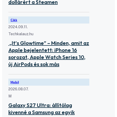
dollárért a Steamen
Cikk
2024.09.11.
Techkalauz.hu
„It’s Glowtime” – Minden, amit az
Apple bejelentett: iPhone 16
sorozat, Apple Watch Series 10,
új AirPods és sok más
Mobil
2026.08.07.
M
Galaxy S27 Ultra: állítólag
kivenné a Samsung az egyik