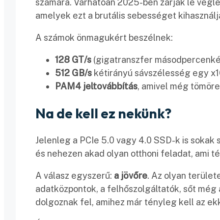
számára. Várhatóan 2025-ben zárják le végle
amelyek ezt a brutális sebességet kihasználj
A számok önmagukért beszélnek:
128 GT/s
(gigatranszfer másodpercenkén
512 GB/s
kétirányú sávszélesség egy x1
PAM4 jeltovábbítás
, amivel még tömöre
Na de kell ez nekünk?
Jelenleg a PCIe 5.0 vagy 4.0 SSD-k is sokak 
és nehezen akad olyan otthoni feladat, ami té
A válasz egyszerű:
a jövőre
. Az olyan terület
adatközpontok, a felhőszolgáltatók, sőt még
dolgoznak fel, amihez már tényleg kell az ek