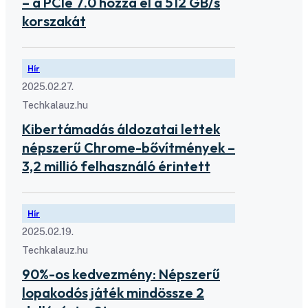
– a PCIe 7.0 hozza el a 512 GB/s
korszakát
Hír
2025.02.27.
Techkalauz.hu
Kibertámadás áldozatai lettek
népszerű Chrome-bővítmények –
3,2 millió felhasználó érintett
Hír
2025.02.19.
Techkalauz.hu
90%-os kedvezmény: Népszerű
lopakodós játék mindössze 2