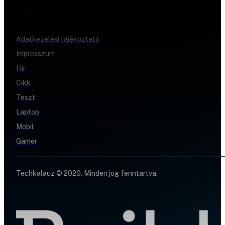
Adatkezelési tájékoztató
Impresszum
Hír
Cikk
Teszt
Laptop
Mobil
Gamer
Techkalauz © 2020. Minden jog fenntartva.