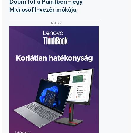
Doom fut a Paintben – egy
Microsoft-vezér mókája