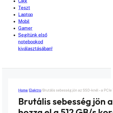
Cikk
Teszt
Laptop
Mobil
Gamer
Segítünk első
notebookod
kiválasztásában!
Home
Elektro
Brutális sebesség jön az SSD-knél – a PCIe
Brutális sebesség jön a
hozza el a 512 GB/s ko