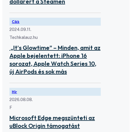
dollárért a Steamen
Cikk
2024.09.11.
Techkalauz.hu
„It’s Glowtime” – Minden, amit az
Apple bejelentett: iPhone 16
sorozat, Apple Watch Series 10,
új AirPods és sok más
Hír
2026.08.08.
F
Microsoft Edge megszünteti az
uBlock Origin támogatást