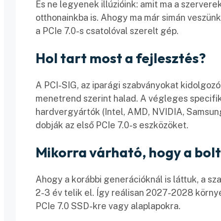
És ne legyenek illúzióink: amit ma a szerver
otthonainkba is. Ahogy ma már simán veszünk 
a PCIe 7.0-s csatolóval szerelt gép.
Hol tart most a fejlesztés?
A PCI-SIG, az iparági szabványokat kidolgozó
menetrend szerint halad. A végleges specifi
hardvergyártók (Intel, AMD, NVIDIA, Samsung
dobják az első PCIe 7.0-s eszközöket.
Mikorra várható, hogy a bolto
Ahogy a korábbi generációknál is láttuk, a sz
2-3 év telik el. Így reálisan 2027-2028 körn
PCIe 7.0 SSD-kre vagy alaplapokra.