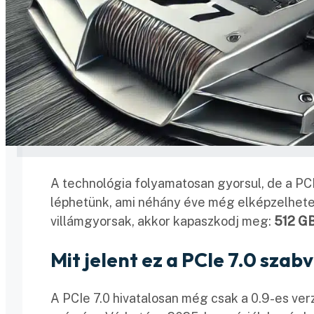
A technológia folyamatosan gyorsul, de a PC
léphetünk, ami néhány éve még elképzelhetet
villámgyorsak, akkor kapaszkodj meg:
512 GB
Mit jelent ez a PCIe 7.0 sza
A PCIe 7.0 hivatalosan még csak a 0.9-es verz