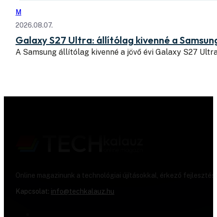
M
2026.08.07.
Galaxy S27 Ultra: állítólag kivenné a Samsung
A Samsung állítólag kivenné a jövő évi Galaxy S27 Ul
Online magazinunk a technológiai újításokkal, érkező fejlesztés
Kapcsolat:
info@techkalauz.hu