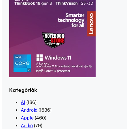
Kategóriák
AI
(186)
Android
(1636)
Apple
(460)
Audió
(79)