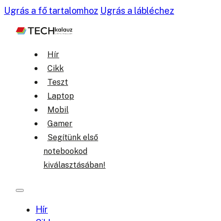
Ugrás a fő tartalomhoz
Ugrás a lábléchez
Hír
Cikk
Teszt
Laptop
Mobil
Gamer
Segítünk első
notebookod
kiválasztásában!
Hír