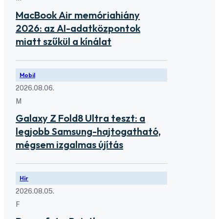
MacBook Air memóriahiány
2026: az AI-adatközpontok
miatt szűkül a kínálat
Mobil
2026.08.06.
M
Galaxy Z Fold8 Ultra teszt: a
legjobb Samsung-hajtogatható,
mégsem izgalmas újítás
Hír
2026.08.05.
F