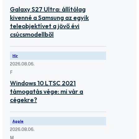
Galaxy S27 Ultra: állítólag
kivenné a Samsung az egyik
teleobjektívet a jövő évi
csúcsmodellből
Hír
2026.08.06.
F
Windows 10 LTSC 2021
támogatás vége: mi vár a
cégekre?
Apple
2026.08.06.
M