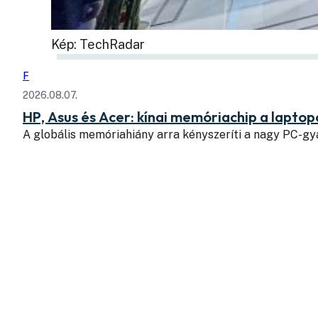
Kép: TechRadar
F
2026.08.07.
HP, Asus és Acer: kínai memóriachip a lapto
A globális memóriahiány arra kényszeríti a nagy PC-g