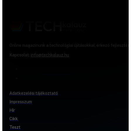
Online magazinunk a technológiai újításokkal, érkező fejlesztés
Kapcsolat:
info@techkalauz.hu
Adatkezelési tájékoztató
Impresszum
Hír
Cikk
Teszt