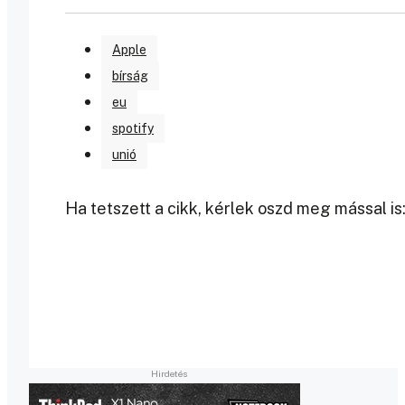
Apple
bírság
eu
spotify
unió
Ha tetszett a cikk, kérlek oszd meg mással is