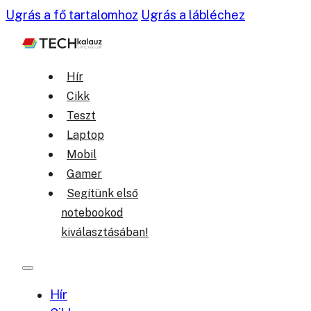
Ugrás a fő tartalomhoz
Ugrás a lábléchez
Hír
Cikk
Teszt
Laptop
Mobil
Gamer
Segítünk első
notebookod
kiválasztásában!
Hír