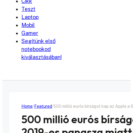
Cikk
Teszt
Laptop
Mobil
Gamer
Segítünk első
notebookod
kiválasztásában!
Home
Featured
500 millió eurós bírságot kap az Apple a
500 millió eurós bírság
2019-es panasza miatt