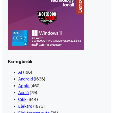
Kategóriák
AI
(186)
Android
(1636)
Apple
(460)
Audió
(79)
Cikk
(844)
Elektro
(1873)