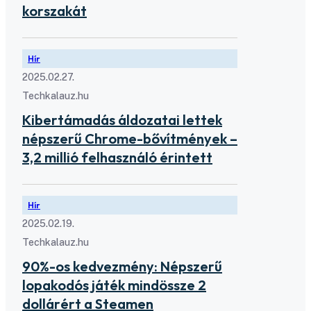
korszakát
Hír
2025.02.27.
Techkalauz.hu
Kibertámadás áldozatai lettek
népszerű Chrome-bővítmények –
3,2 millió felhasználó érintett
Hír
2025.02.19.
Techkalauz.hu
90%-os kedvezmény: Népszerű
lopakodós játék mindössze 2
dollárért a Steamen