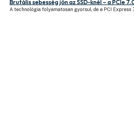
Brutális sebesség jön az SSD-knél – a PCIe 7.
A technológia folyamatosan gyorsul, de a PCI Express