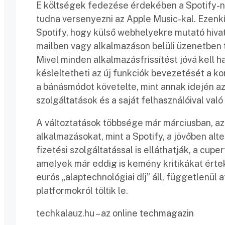
E költségek fedezése érdekében a Spotify-na
tudna versenyezni az Apple Music-kal. Ezenkí
Spotify, hogy külső webhelyekre mutató hiva
mailben vagy alkalmazáson belüli üzenetben 
Mivel minden alkalmazásfrissítést jóvá kell ha
késleltetheti az új funkciók bevezetését a k
a bánásmódot követelte, mint annak idején az
szolgáltatások és a saját felhasználóival val
A változtatások többsége már márciusban, az 
alkalmazásokat, mint a Spotify, a jövőben alte
fizetési szolgáltatással is elláthatják, a cupe
amelyek már eddig is kemény kritikákat értek
eurós „alaptechnológiai díj” áll, függetlenül
platformokról töltik le.
techkalauz.hu – az online techmagazin