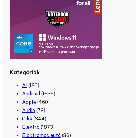
Kategóriák
AI
(186)
Android
(1636)
Apple
(460)
Audió
(79)
Cikk
(844)
Elektro
(1873)
Elektromos autó
(36)