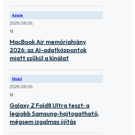
Apple
2026.08.06.
M
MacBook Air memóriahiány
2026: az AI-adatközpontok
miatt szűkül a kínálat
Mobil
2026.08.06.
M
Galaxy Z Fold8 Ultra teszt: a
legjobb Samsung-hajtogatható,
mégsem izgalmas újítás