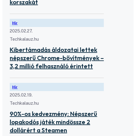
korszakát
Hír
2025.02.27.
Techkalauz.hu
Kibertámadás áldozatai lettek
népszerű Chrome-bővítmények –
3,2 millió felhasználó érintett
Hír
2025.02.19.
Techkalauz.hu
90%-os kedvezmény: Népszerű
lopakodós játék mindössze 2
dollárért a Steamen