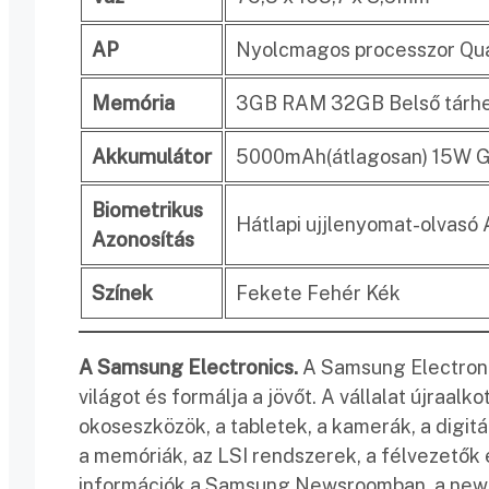
AP
Nyolcmagos processzor Qu
Memória
3GB RAM 32GB Belső tárhel
Akkumulátor
5000mAh(átlagosan) 15W G
Biometrikus
Hátlapi ujjlenyomat-olvasó
Azonosítás
Színek
Fekete Fehér Kék
A Samsung Electronics.
A Samsung Electronics
világot és formálja a jövőt. A vállalat újraalko
okoseszközök, a tabletek, a kamerák, a digitá
a memóriák, az LSI rendszerek, a félvezetők
információk a Samsung Newsroomban, a news