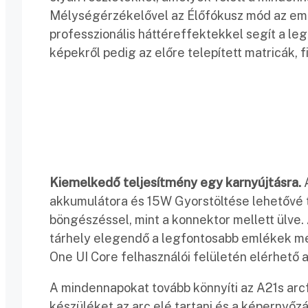
Mélységérzékelővel az Élőfókusz mód az emb
professzionális háttéreffektekkel segít a l
képekről pedig az előre telepített matricák,
Kiemelkedő teljesítmény egy karnyújtásra.
akkumulátora és 15W Gyorstöltése lehetővé te
böngészéssel, mint a konnektor mellett ülve.
tárhely elegendő a legfontosabb emlékek m
One UI Core felhasználói felületén elérhető 
A mindennapokat tovább könnyíti az A21s arcf
készüléket az arc elé tartani és a képernyőz