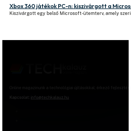
Xbox 360 játékok PC-n: kiszivárgott a Micros
Kiszivárgott egy belső Microsoft-ütemterv, amely szeri
Online magazinunk a technológiai újításokkal, érkező fejlesztés
Kapcsolat:
info@techkalauz.hu