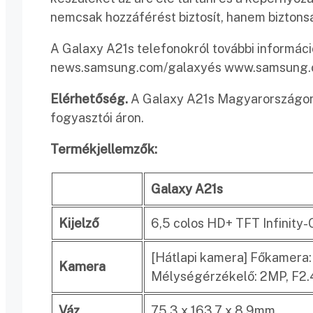
nemcsak hozzáférést biztosít, hanem biztonsá
A Galaxy A21s telefonokról további informá
news.samsung.com/galaxyés www.samsung.co
Elérhetőség.
A Galaxy A21s Magyarországon j
fogyasztói áron.
Termékjellemzők:
Galaxy A21s
Kijelző
6,5 colos HD+ TFT Infinity-
[Hátlapi kamera] Főkamera:
Kamera
Mélységérzékelő: 2MP, F2.4
Váz
75,3 x 163,7 x 8,9mm