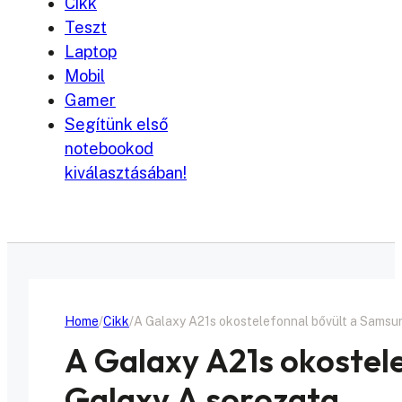
Cikk
Teszt
Laptop
Mobil
Gamer
Segítünk első
notebookod
kiválasztásában!
Home
Cikk
A Galaxy A21s okostelefonnal bővült a Samsu
A Galaxy A21s okostel
Galaxy A sorozata