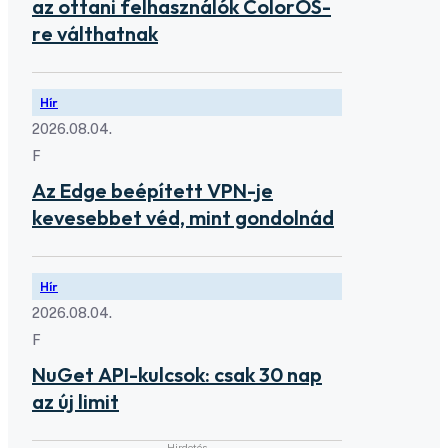
az ottani felhasználók ColorOS-
re válthatnak
Hír
2026.08.04.
F
Az Edge beépített VPN-je
kevesebbet véd, mint gondolnád
Hír
2026.08.04.
F
NuGet API-kulcsok: csak 30 nap
az új limit