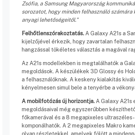
Zsófia, a Samsung Magyarország kommunikáci
sorozatot, hogy minden felhasználó számára k
anyagi lehetőségeitől.”
Felhőtlenszórakoztatás.
A Galaxy A21s a Sam
kijelzőjével érkezik, hogy zavartalan felhas
hangzással tökéletes választás a magával ra
Az A21s modellekben is megtalálhatók a Gala
megoldások. A készülékek 3D Glossy és Holog
a felhasználóknak. A keskeny kialakítás kivál
kényelmesen simul bele a tenyérbe a vékony
A mobilfotózás új horizontja.
A Galaxy A21s e
megoldásaival még egyszerűbben készíthető
főkamerával és a 8 megapixeles ultraszéles-
komponálhatók. A 2 megapixeles Makro kamer
olyan részletekkel, amelyek fölött a mindenn