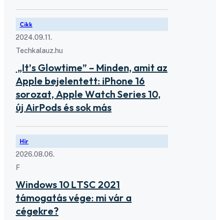
Cikk
2024.09.11.
Techkalauz.hu
„It’s Glowtime” – Minden, amit az
Apple bejelentett: iPhone 16
sorozat, Apple Watch Series 10,
új AirPods és sok más
Hír
2026.08.06.
F
Windows 10 LTSC 2021
támogatás vége: mi vár a
cégekre?