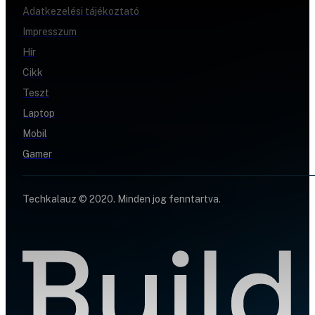
Adatkezelési tájékoztató
Impresszum
Hír
Cikk
Teszt
Laptop
Mobil
Gamer
Techkalauz © 2020. Minden jog fenntartva.