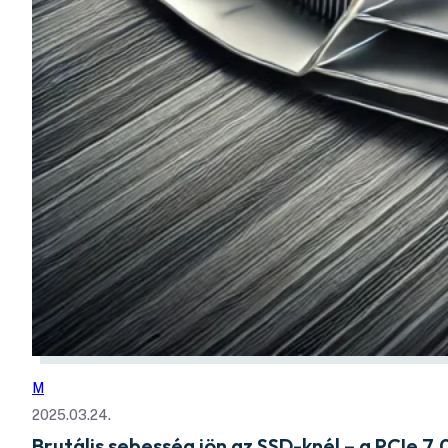
M
2025.03.24.
Brutális sebesség jön az SSD-knél – a PCIe 7.