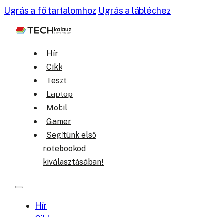
Ugrás a fő tartalomhoz
Ugrás a lábléchez
Hír
Cikk
Teszt
Laptop
Mobil
Gamer
Segítünk első
notebookod
kiválasztásában!
Hír