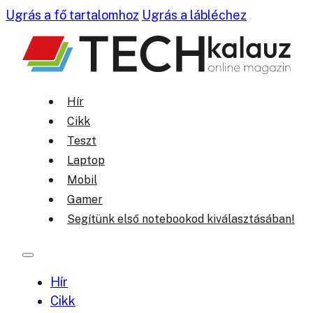
Ugrás a fő tartalomhoz
Ugrás a lábléchez
Hír
Cikk
Teszt
Laptop
Mobil
Gamer
Segítünk első notebookod kiválasztásában!
Hír
Cikk