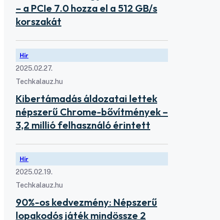
– a PCIe 7.0 hozza el a 512 GB/s
korszakát
Hír
2025.02.27.
Techkalauz.hu
Kibertámadás áldozatai lettek
népszerű Chrome-bővítmények –
3,2 millió felhasználó érintett
Hír
2025.02.19.
Techkalauz.hu
90%-os kedvezmény: Népszerű
lopakodós játék mindössze 2