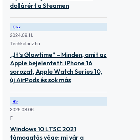
dollárért a Steamen
Cikk
2024.09.11.
Techkalauz.hu
„It’s Glowtime” – Minden, amit az
Apple bejelentett: iPhone 16
sorozat, Apple Watch Series 10,
új AirPods és sok más
Hír
2026.08.06.
F
Windows 10 LTSC 2021
támogatás vége: mi vár a