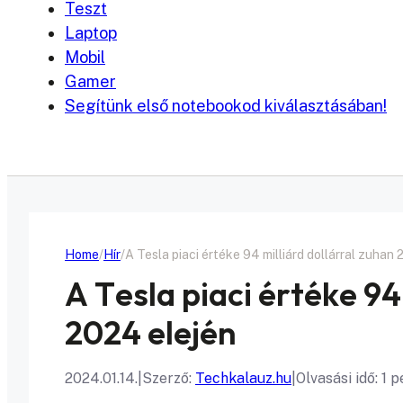
Teszt
Laptop
Mobil
Gamer
Segítünk első notebookod kiválasztásában!
Home
Hír
A Tesla piaci értéke 94 milliárd dollárral zuhan
A Tesla piaci értéke 94
2024 elején
2024.01.14.
|
Szerző:
Techkalauz.hu
|
Olvasási idő: 1 p