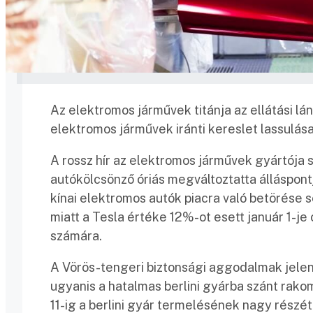
Az elektromos járművek titánja az ellátási l
elektromos járművek iránti kereslet lassulása
A rossz hír az elektromos járművek gyártója s
autókölcsönző óriás megváltoztatta álláspon
kínai elektromos autók piacra való betörése 
miatt a Tesla értéke 12%-ot esett január 1-j
számára.
A Vörös-tengeri biztonsági aggodalmak jelen
ugyanis a hatalmas berlini gyárba szánt rakom
11-ig a berlini gyár termelésének nagy részé