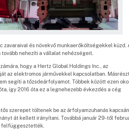
ánc zavaraival és növekvő munkaerőköltségekkel küzd.
 tovább nehezíti a vállalat nehézségeit.
zámára, hogy a Hertz Global Holdings Inc., az
tját az elektromos járművekkel kapcsolatban. Másrészt
sem segíti a tőzsdeárfolyamot. Többek között ezen ok
e óta, így 2016 óta ez a legnehezebb évkezdés a cég
tős szerepet töltenek be az árfolyamzuhanás kapcsán
ányt át kellett irányítani. Továbbá január 29-től febru
t felfüggesztették.