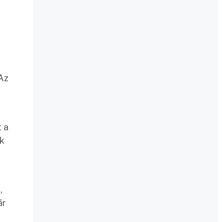
 Az
 a
ok
,
ár