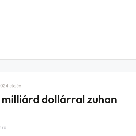
 2024 elején
 milliárd dollárral zuhan
erc