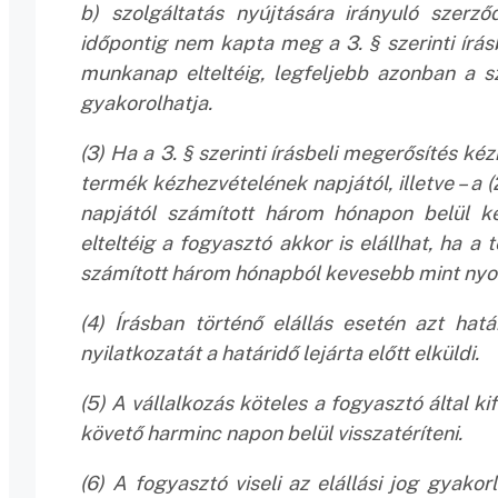
b) szolgáltatás nyújtására irányuló szerz
időpontig nem kapta meg a 3. § szerinti írás
munkanap elteltéig, legfeljebb azonban a s
gyakorolhatja.
(3) Ha a 3. § szerinti írásbeli megerősítés ké
termék kézhezvételének napjától, illetve – a 
napjától számított három hónapon belül ke
elteltéig a fogyasztó akkor is elállhat, ha a
számított három hónapból kevesebb mint nyo
(4) Írásban történő elállás esetén azt hatá
nyilatkozatát a határidő lejárta előtt elküldi.
(5) A vállalkozás köteles a fogyasztó által ki
követő harminc napon belül visszatéríteni.
(6) A fogyasztó viseli az elállási jog gyako