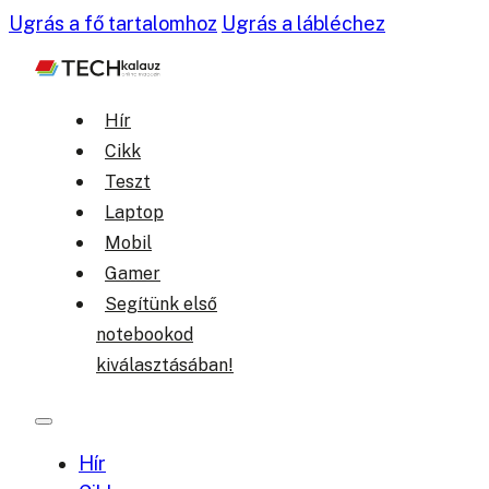
Ugrás a fő tartalomhoz
Ugrás a lábléchez
Hír
Cikk
Teszt
Laptop
Mobil
Gamer
Segítünk első
notebookod
kiválasztásában!
Hír