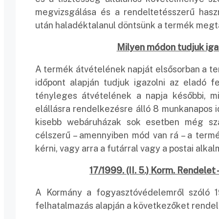
megvizsgálása és a rendeltetésszerű hasz
után haladéktalanul döntsünk a termék megt
Milyen módon tudjuk iga
A termék átvételének napját elsősorban a te
időpont alapján tudjuk igazolni az eladó f
tényleges átvételének a napja későbbi, min
elállásra rendelkezésre álló 8 munkanapos i
kisebb webáruházak sok esetben még szá
célszerű – amennyiben mód van rá – a termé
kérni, vagy arra a futárral vagy a postai alkal
17/1999. (II. 5.) Korm. Rendelet
A Kormány a fogyasztóvédelemről szóló 19
felhatalmazás alapján a következőket rendeli