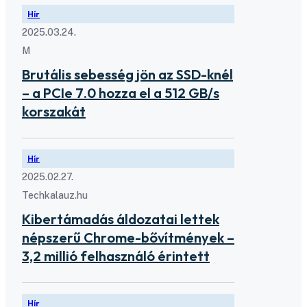
Hír
2025.03.24.
M
Brutális sebesség jön az SSD-knél
– a PCIe 7.0 hozza el a 512 GB/s
korszakát
Hír
2025.02.27.
Techkalauz.hu
Kibertámadás áldozatai lettek
népszerű Chrome-bővítmények –
3,2 millió felhasználó érintett
Hír