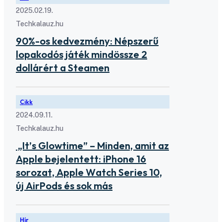
2025.02.19.
Techkalauz.hu
90%-os kedvezmény: Népszerű
lopakodós játék mindössze 2
dollárért a Steamen
Cikk
2024.09.11.
Techkalauz.hu
„It’s Glowtime” – Minden, amit az
Apple bejelentett: iPhone 16
sorozat, Apple Watch Series 10,
új AirPods és sok más
Hír