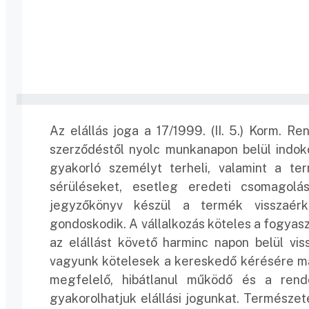
Az elállás joga a 17/1999. (II. 5.) Korm. R
szerződéstől nyolc munkanapon belül indokolá
gyakorló személyt terheli, valamint a te
sérüléseket, esetleg eredeti csomagolá
jegyzőkönyv készül a termék visszaérke
gondoskodik. A vállalkozás köteles a fogyasz
az elállást követő harminc napon belül vis
vagyunk kötelesek a kereskedő kérésére mag
megfelelő, hibátlanul működő és a rend
gyakorolhatjuk elállási jogunkat. Természe