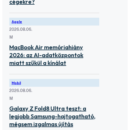
cégekre?
Apple
2026.08.06.
M
MacBook Air memóriahiány
2026: az AI-adatközpontok
miatt szűkül a kínálat
Mobil
2026.08.06.
M
Galaxy Z Fold8 Ultra teszt: a
legjobb Samsung-hajtogatható,
mégsem izgalmas újítás