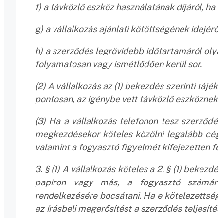
f) a távközlő eszköz használatának díjáról, ha 
g) a vállalkozás ajánlati kötöttségének idejérő
h) a szerződés legrövidebb időtartamáról oly
folyamatosan vagy ismétlődően kerül sor.
(2) A vállalkozás az (1) bekezdés szerinti tá
pontosan, az igénybe vett távközlő eszköznek
(3) Ha a vállalkozás telefonon tesz szerződ
megkezdésekor köteles közölni legalább cégn
valamint a fogyasztó figyelmét kifejezetten f
3. § (1) A vállalkozás köteles a 2. § (1) bekez
papíron vagy más, a fogyasztó számára
rendelkezésére bocsátani. Ha e kötelezettsé
az írásbeli megerősítést a szerződés teljesíté