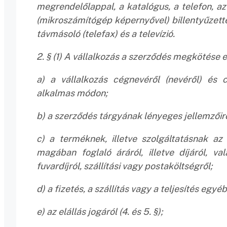
megrendelőlappal, a katalógus, a telefon, az
(mikroszámítógép képernyővel) billentyűzettel
távmásoló (telefax) és a televízió.
2. § (1) A vállalkozás a szerződés megkötése e
a) a vállalkozás cégnevéről (nevéről) és cí
alkalmas módon;
b) a szerződés tárgyának lényeges jellemzőirő
c) a terméknek, illetve szolgáltatásnak az
magában foglaló áráról, illetve díjáról, v
fuvardíjról, szállítási vagy postaköltségről;
d) a fizetés, a szállítás vagy a teljesítés egyéb 
e) az elállás jogáról (4. és 5. §);