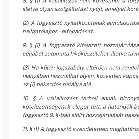
8. § (1) A vállalkozás nem követelhet a fogy
illetve olyan szolgáltatást nyújt, amelyet ko
(2) A fogyasztó nyilatkozatának elmulasztása
hallgatólagos – elfogadását.
9. § (1) A fogyasztó kifejezett hozzájárulá
céljából automata hívókészüléket, illetve távm
(2) Ha külön jogszabály eltérően nem rendelk
hiányában használhat olyan, közvetlen kapcso
az (1) bekezdés hatálya alá.
10. § A vállalkozást terheli annak bizony
kötelezettségének eleget tett, a határidők b
fogyasztó 9. §-ban előírt hozzájárulását besze
11. § (1) A fogyasztó a rendeletben meghatár