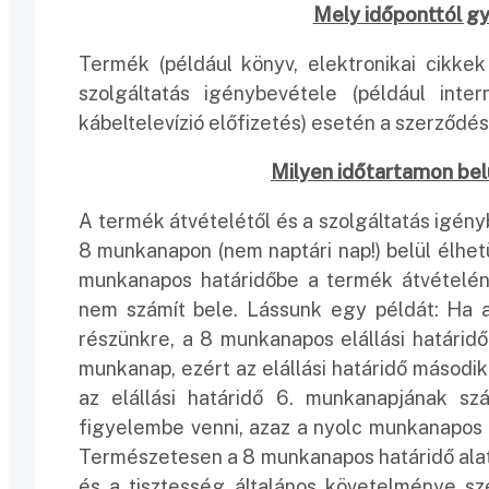
Mely időponttól gy
Termék (például könyv, elektronikai cikke
szolgáltatás igénybevétele (például inte
kábeltelevízió előfizetés) esetén a szerződés
Milyen időtartamon belü
A termék átvételétől és a szolgáltatás igé
8 munkanapon (nem naptári nap!) belül élhetü
munkanapos határidőbe a termék átvételéne
nem számít bele. Lássunk egy példát: Ha a 
részünkre, a 8 munkanapos elállási határid
munkanap, ezért az elállási határidő másodi
az elállási határidő 6. munkanapjának sz
figyelembe venni, azaz a nyolc munkanapos h
Természetesen a 8 munkanapos határidő alatt
és a tisztesség általános követelménye sze