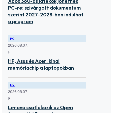
Xbox 360-as játékok jöhetnek
PC-re: szivárgott dokumentum
szerint 2027-2028-ban indulhat
a program
PC
2026.08.07.
F
HP, Asus és Acer: kínai
memóriachip a laptopokban
Hír
2026.08.07.
F
Lenovo csatlakozik az Open