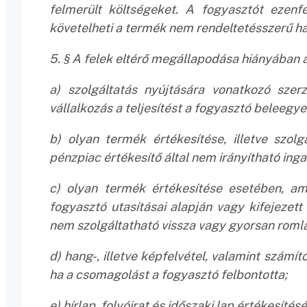
felmerült költségeket. A fogyasztót ezenf
követelheti a termék nem rendeltetésszerű h
5. § A felek eltérő megállapodása hiányában a 
a) szolgáltatás nyújtására vonatkozó szerz
vállalkozás a teljesítést a fogyasztó beleeg
b) olyan termék értékesítése, illetve szolg
pénzpiac értékesítő által nem irányítható ing
c) olyan termék értékesítése esetében, am
fogyasztó utasításai alapján vagy kifejezett
nem szolgáltatható vissza vagy gyorsan roml
d) hang-, illetve képfelvétel, valamint szám
ha a csomagolást a fogyasztó felbontotta;
e) hírlap, folyóirat és időszaki lap értékesít