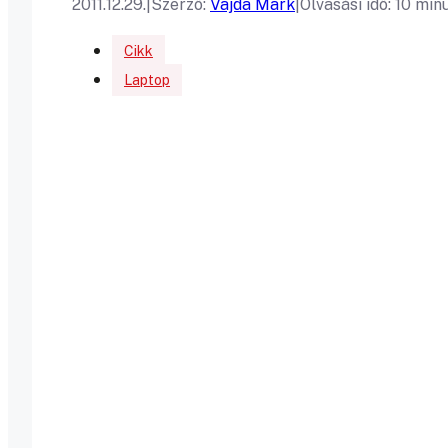
2011.12.29.
|
Szerző:
Vajda Mark
|
Olvasási idő: 10 min
Cikk
Laptop