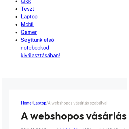
Cikk
Teszt
Laptop
Mobil
Gamer
Segítünk első
notebookod
kiválasztásában!
Home
Laptop
A webshopos vásárlás szabályai
A webshopos vásárlás 