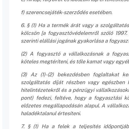
f) szerencsejáték-szerződés esetében.
6. § (1) Ha a termék árát vagy a szolgáltatás
kölcsön [a fogyasztóvédelemről szóló 1997. é
szerinti elállási jogának gyakorlása a fogyasz
(2) A fogyasztó a vállalkozásnak a fogyas
köteles megtéríteni, és tőle kamat vagy egyé
(3) Az (1)-(2) bekezdésben foglaltakat k
szolgáltatás díját részben vagy egészben h
hitelintézetekről és a pénzügyi vállalkozásokr
pont) fedezi, feltéve, hogy a fogyasztási 
előzetes megállapodásán alapul. A vállalkoz
haladéktalanul értesíteni.
7. § (1) Ha a felek a teljesítés időpontj