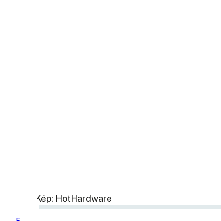
Kép: HotHardware
F