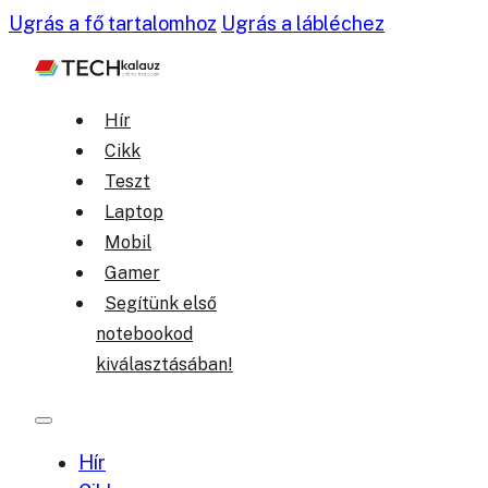
Ugrás a fő tartalomhoz
Ugrás a lábléchez
Hír
Cikk
Teszt
Laptop
Mobil
Gamer
Segítünk első
notebookod
kiválasztásában!
Hír