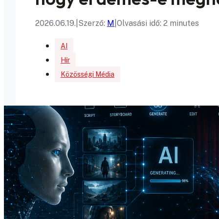
2026.06.19.
|
Szerző:
M
|
Olvasási idő: 2 minutes
AI
Hír
Közösségi Média