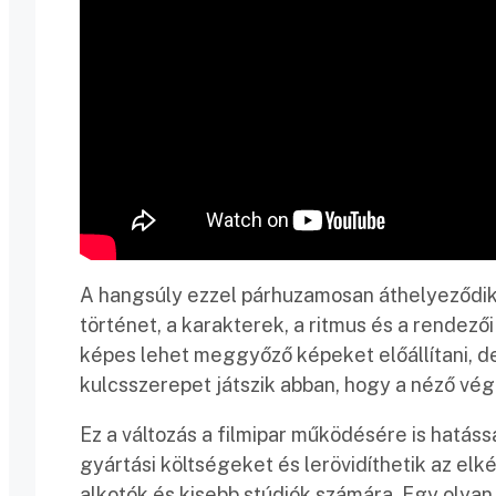
A hangsúly ezzel párhuzamosan áthelyeződik az
történet, a karakterek, a ritmus és a rendez
képes lehet meggyőző képeket előállítani, de 
kulcsszerepet játszik abban, hogy a néző vé
Ez a változás a filmipar működésére is hatáss
gyártási költségeket és lerövidíthetik az elké
alkotók és kisebb stúdiók számára. Egy olyan