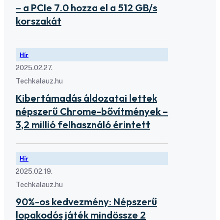
– a PCIe 7.0 hozza el a 512 GB/s
korszakát
Hír
2025.02.27.
Techkalauz.hu
Kibertámadás áldozatai lettek
népszerű Chrome-bővítmények –
3,2 millió felhasználó érintett
Hír
2025.02.19.
Techkalauz.hu
90%-os kedvezmény: Népszerű
lopakodós játék mindössze 2