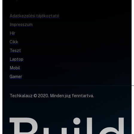
Adatkezelési tájékoztató
Impresszum
Hír
Cikk
Teszt
Laptop
Mobil
Gamer
Techkalauz © 2020. Minden jog fenntartva.