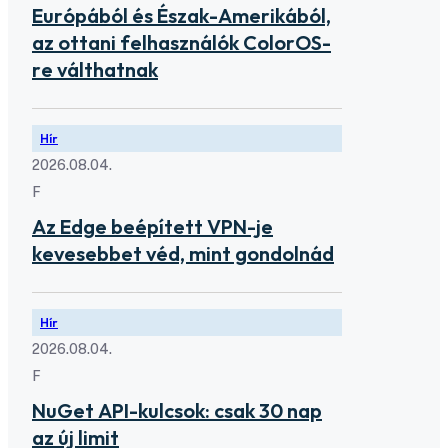
Európából és Észak-Amerikából,
az ottani felhasználók ColorOS-
re válthatnak
Hír
2026.08.04.
F
Az Edge beépített VPN-je
kevesebbet véd, mint gondolnád
Hír
2026.08.04.
F
NuGet API-kulcsok: csak 30 nap
az új limit