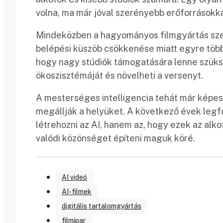
volna, ma már jóval szerényebb erőforrásokka
Mindeközben a hagyományos filmgyártás szerep
belépési küszöb csökkenése miatt egyre több 
hogy nagy stúdiók támogatására lenne szüksé
ökoszisztémáját és növelheti a versenyt.
A mesterséges intelligencia tehát már képes
megállják a helyüket. A következő évek legf
létrehozni az AI, hanem az, hogy ezek az al
valódi közönséget építeni maguk köré.
AI videó
AI-filmek
digitális tartalomgyártás
filmipar