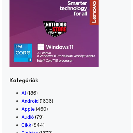
Kategóriák
AI
(186)
Android
(1636)
Apple
(460)
Audió
(79)
Cikk
(844)