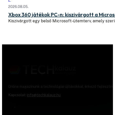
2026.08.05.
Xbox 360 játékok PC-n: kiszivárgott a Micros
Kiszivárgott egy belső Microsoft-ütemterv, amely szeri
Online magazinunk a technológiai újításokkal, érkező fejlesztés
Kapcsolat:
info@techkalauz.hu