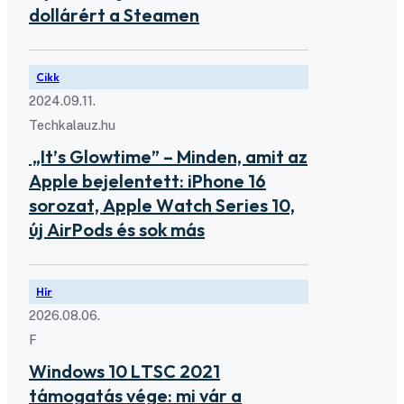
dollárért a Steamen
Cikk
2024.09.11.
Techkalauz.hu
„It’s Glowtime” – Minden, amit az
Apple bejelentett: iPhone 16
sorozat, Apple Watch Series 10,
új AirPods és sok más
Hír
2026.08.06.
F
Windows 10 LTSC 2021
támogatás vége: mi vár a