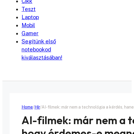
Cikk
Teszt
Laptop
Mobil
Gamer
Segítünk első
notebookod
kiválasztásában!
Home
Hír
AI-filmek: már nem a technológia a kérdés, ha
AI-filmek: már nem a 
hogy érdemes-e megné