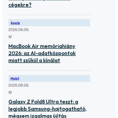
cégekre?
Apple
2026.08.06.
M
MacBook Air memóriahiány
2026: az AI-adatközpontok
miatt szűkül a kínálat
Mobil
2026.08.06.
M
Galaxy Z Fold8 Ultra teszt: a
legjobb Samsung-hajtogatható,
mégsem izgalmas újítás